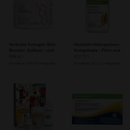
Herbalife - Energie, Sport &
Fitness
Unsere Empfehlung für die
Generation 50 plus
Herbalife Collagen Skin
Herbalife Haferspelzen-
Wissenswertes
Booster- Erdbeer - und
Komprimate - Fiber and
Zitronengeschmack -
Herb
€59,41
€27,73
*
*
Enthält Verisol® P
Grundpreis: €347,43 / Kilogramm
Grundpreis: €171,17 / Kilogramm