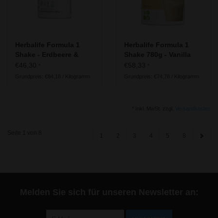
Herbalife Formula 1
Herbalife Formula 1
Shake - Erdbeere &
Shake 780g - Vanilla
Wassermelone
Crème - Vegane
€46,30
€58,33
*
*
Zutaten
Grundpreis: €84,18 / Kilogramm
Grundpreis: €74,78 / Kilogramm
* Inkl. MwSt. zzgl.
Versandkosten
Seite 1 von 8
1
2
3
4
5
8
Melden Sie sich für unseren Newsletter an: