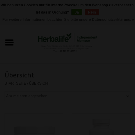
Wir benutzen Cookies nur für interne Zwecke um den Webshop zu verbessern.
Ist das in Ordnung?
Ja
Nein
0 Artikel - €0,00
Für weitere Informationen beachten Sie bitte unsere Datenschutzerklärung. »
Startseite
Herbalife 24 - Sporternährung
Herbalife - Pflegeprodukte
Übersicht
Herbalife - Basisprodukte
STARTSEITE
/
ÜBERSICHT
Gewichtskontrolle
Herbalife -
Nahrungsergänzungen