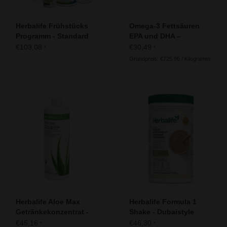
Herbalife Frühstücks
Omega-3 Fettsäuren
Programm - Standard
EPA und DHA –
Herbalife Herbalifeline®
€103,08
€30,49
*
*
Max
Grundpreis: €725,95 / Kilogramm
Herbalife Aloe Max
Herbalife Formula 1
Getränkekonzentrat -
Shake - Dubaistyle
mit 97% Aloe
Schokoladengeschmack
€45,16
€46,30
*
*