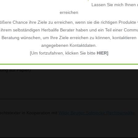
Lassen Sie mich Ihnen d
en Sie bitte dieses Formular aus und senden Sie es zurück.)
erreichen
30851 Langenhagen, sales(at)herbs4life.de, Deutschland, Fax: +49 51
ßere Chance ihre Ziele zu erreichen, wenn sie die richtigen Produkte
ihrem selbständigen Herbalife Berater haben und ein Teil einer Commu
(*) abgeschlossenen Vertrag über den Kauf der folgenden Waren (*)/die E
e Beratung wünschen, um Ihre Ziele erreichen zu können, kontaktieren S
angegebenen Kontaktdaten.
[Um fortzufahren, klicken Sie bitte
HIER]
ilung auf Papier)
chtstexter in Kooperation mit
Wilde Beuger Solmecke Rechtsanwälte
.