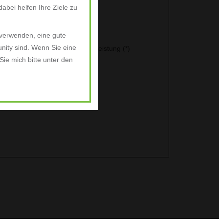
abei helfen Ihre Ziele zu
1 97388999
 verwenden, eine gute
nity sind. Wenn Sie eine
rbringung der folgenden Dienstleistung (*)
ie mich bitte unter den