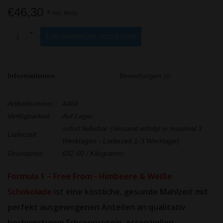
€46,30
*
Inkl. MwSt.
+
ZUM WARENKORB HINZUFÜGEN
-
Informationen
Bewertungen
(0)
Artikelnummer::
4469
Verfügbarkeit:
Auf Lager
sofort lieferbar (Versand erfolgt in maximal 3
Lieferzeit:
Werktagen - Lieferzeit 1-3 Werktage)
Grundpreis:
€92,60 / Kilogramm
Formula 1 – Free From - Himbeere & Weiße
Schokolade
ist eine köstliche, gesunde Mahlzeit mit
perfekt ausgewogenen Anteilen an qualitativ
hochwertigem Erbsenprotein, essenziellen