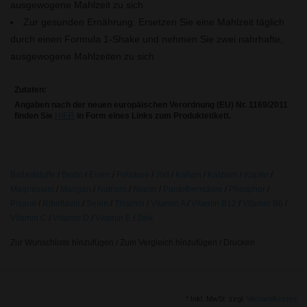
ausgewogene Mahlzeit zu sich.
Zur gesunden Ernährung: Ersetzen Sie eine Mahlzeit täglich
durch einen Formula 1-Shake und nehmen Sie zwei nahrhafte,
ausgewogene Mahlzeiten zu sich
Zutaten:
Angaben nach der neuen europäischen Verordnung (EU) Nr. 1169/2011
finden Sie
HIER
in Form eines Links zum Produktetikett.
Ballaststoffe
/
Biotin
/
Eisen
/
Folsäure
/
Jod
/
Kalium
/
Kalzium
/
Kupfer
/
Magnesium
/
Mangan
/
Natrium
/
Niacin
/
Pantothensäure
/
Phosphor
/
Pisane
/
Riboflavin
/
Selen
/
Thiamin
/
Vitamin A
/
Vitamin B12
/
Vitamin B6
/
Vitamin C
/
Vitamin D
/
Vitamin E
/
Zink
Zur Wunschliste hinzufügen
/
Zum Vergleich hinzufügen
/
Drucken
* Inkl. MwSt. zzgl.
Versandkosten