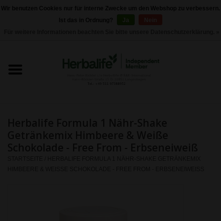
Wir benutzen Cookies nur für interne Zwecke um den Webshop zu verbessern.
Ist das in Ordnung?
Ja
Nein
0 Artikel - €0,00
Für weitere Informationen beachten Sie bitte unsere Datenschutzerklärung. »
Startseite
Herbalife 24 - Sporternährung
Herbalife - Pflegeprodukte
Herbalife Formula 1 Nähr-Shake
Herbalife - Basisprodukte
Getränkemix Himbeere & Weiße
Schokolade - Free From - Erbseneiweiß
Gewichtskontrolle
STARTSEITE
/
HERBALIFE FORMULA 1 NÄHR-SHAKE GETRÄNKEMIX
HIMBEERE & WEISSE SCHOKOLADE - FREE FROM - ERBSENEIWEISS
Herbalife -
Nahrungsergänzungen