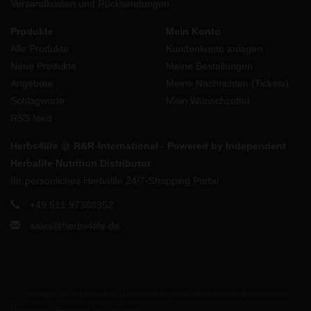
Versandkosten und Rücksendungen
Produkte
Mein Konto
Alle Produkte
Kundenkonto anlegen
Neue Produkte
Meine Bestellungen
Angebote
Meine Nachrichten (Tickets)
Schlagworte
Mein Wunschzettel
RSS feed
Herbs4life @ R&R-International - Powered by Independent
Herbalife Nutrition Distributor
Ihr persönliches Herbalife 24/7-Shopping Portal
+49 511 97388952
sales@herbs4life.de
© Copyright 2026 Herbs4life -Powered by Herbalife Nutrition Independent
Distributor - Powered by
Lightspeed