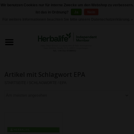
Wir benutzen Cookies nur für interne Zwecke um den Webshop zu verbessern.
Ist das in Ordnung?
Ja
Nein
0 Artikel - €0,00
Für weitere Informationen beachten Sie bitte unsere Datenschutzerklärung. »
Startseite
Herbalife 24 - Sporternährung
Herbalife - Pflegeprodukte
Artikel mit Schlagwort EPA
Herbalife - Basisprodukte
STARTSEITE
/
SCHLAGWORTE
/
EPA
Gewichtskontrolle
Herbalife -
Nahrungsergänzungen