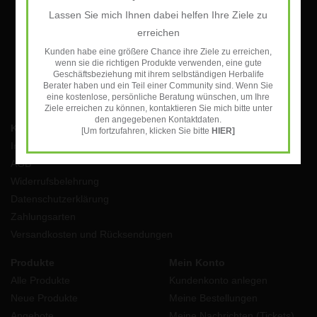
Lassen Sie mich Ihnen dabei helfen Ihre Ziele zu
ABONNIEREN
erreichen
Kunden habe eine größere Chance ihre Ziele zu erreichen,
wenn sie die richtigen Produkte verwenden, eine gute
Geschäftsbeziehung mit ihrem selbständigen Herbalife
Berater haben und ein Teil einer Community sind. Wenn Sie
eine kostenlose, persönliche Beratung wünschen, um Ihre
Ziele erreichen zu können, kontaktieren Sie mich bitte unter
den angegebenen Kontaktdaten.
Kundendienst
[Um fortzufahren, klicken Sie bitte
HIER]
Impressum
AGB
Widerrufsbelehrung
Datenschutzerklärung
Zahlungsarten
Versandkosten und Rücksendungen
Produkte
Mein Konto
Alle Produkte
Kundenkonto anlegen
Neue Produkte
Meine Bestellungen
Angebote
Meine Nachrichten (Tickets)