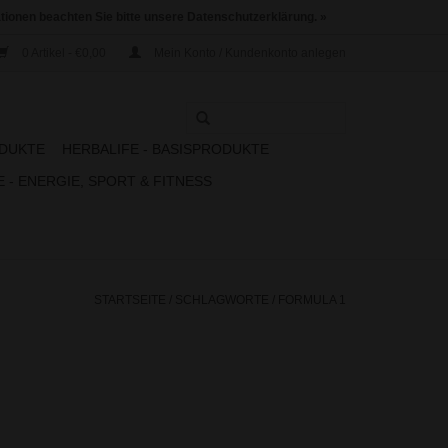
ationen beachten Sie bitte unsere Datenschutzerklärung. »
0 Artikel - €0,00
Mein Konto / Kundenkonto anlegen
ODUKTE
HERBALIFE - BASISPRODUKTE
 - ENERGIE, SPORT & FITNESS
STARTSEITE
/
SCHLAGWORTE
/
FORMULA 1