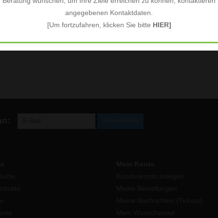
e Beratung wünschen, um Ihre Ziele erreichen zu können, kontaktieren S
angegebenen Kontaktdaten.
[Um fortzufahren, klicken Sie bitte
HIER]
an:
ABONNIEREN
te
Mein Konto
dukte
Kundenkonto anlegen
odukte
Meine Bestellungen
e
Meine Nachrichten (Tickets)
orte
Mein Wunschzettel