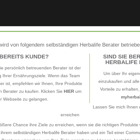
ird von folgendem selbständigen Herbalife Berater betrieb
 BEREITS KUNDE?
SIND SIE BER
HERBALIFE B
e persönlich betreuenden Berater ist der
Um über Ihr eigen
ng Ihrer Ernährungsziele. Wenn das Team
einzukaufen und all
ter ist, empfehlen wir Ihnen, Ihre Produkte
Vorteile zu erhalten
 Berater zu kaufen. Klicken Sie
HIER
um
myherbal
er Webseite zu gelangen.
Lassen Sie mich Ihnen d
erreichen
ßere Chance ihre Ziele zu erreichen, wenn sie die richtigen Produkte
ihrem selbständigen Herbalife Berater haben und ein Teil einer Commu