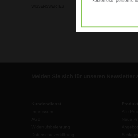
kostenlose, persönlich
WISSENSWERTES
Melden Sie sich für unseren Newsletter 
Kundendienst
Produk
Impressum
Alle Pro
AGB
Neue Pr
Widerrufsbelehrung
Angebot
Datenschutzerklärung
Schlagw