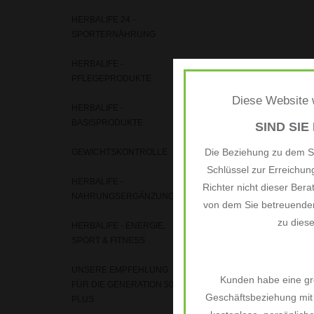
HERBALIFE 24 -
SPORTERNÄHRUNG
HERBALIFE -
PFLEGEPRODUKTE
Diese Website w
HERBALIFE -
BASISPRODUKTE
SIND SIE
Die Beziehung zu dem Si
GEWICHTSKONTROLLE
Schlüssel zur Erreichu
HERBALIFE -
Richter nicht dieser Bera
NAHRUNGSERGÄNZUNGEN
von dem Sie betreuenden
zu dies
HERBALIFE - ENERGIE,
SPORT & FITNESS
UNSERE EMPFEHLUNG
Kunden habe eine grö
FÜR DIE GENERATION 50
Geschäftsbeziehung mit 
PLUS