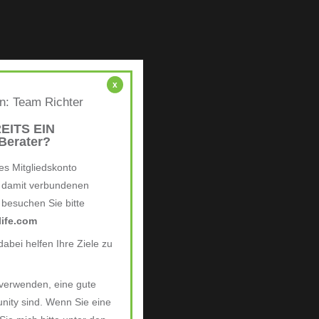
x
en: Team Richter
EITS EIN
erater?
es Mitgliedskonto
e damit verbundenen
, besuchen Sie bitte
ife.com
abei helfen Ihre Ziele zu
 verwenden, eine gute
nity sind. Wenn Sie eine