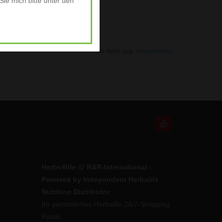
ie mich bitte unter den
* Inkl. MwSt. zzgl.
Versandkosten
Herbs4life @ R&R-International -
Powered by Independent Herbalife
Nutrition Distributor
Ihr persönliches Herbalife 24/7-Shopping
Portal