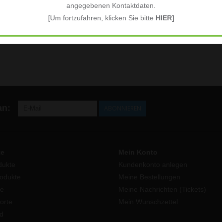
angegebenen Kontaktdaten.
[Um fortzufahren, klicken Sie bitte
HIER]
an:
ABONNIEREN
te
Mein Konto
dukte
Kundenkonto anlegen
odukte
Meine Bestellungen
e
Meine Nachrichten (Tickets)
orte
Mein Wunschzettel
d