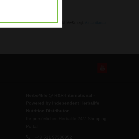
* Inkl. MwSt. zzgl.
Versandkosten
Herbs4life @ R&R-International -
Powered by Independent Herbalife
Nutrition Distributor
Ihr persönliches Herbalife 24/7-Shopping
Portal
+49 511 97388952