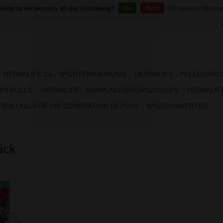
shop zu verbessern. Ist das in Ordnung?
Ja
Nein
Für weitere Inform
HERBALIFE 24 - SPORTERNÄHRUNG
HERBALIFE - PFLEGEPR
NTROLLE
HERBALIFE - NAHRUNGSERGÄNZUNGEN
HERBALIFE
EHLUNG FÜR DIE GENERATION 50 PLUS
WISSENSWERTES
ück
stück ✓
ück ✓ von
lich ✓ und
ährstoffe ✓