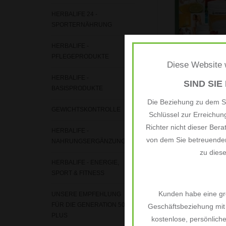
ZUM WARENKORB H
HERBALIFE 24 -
SPORTERNÄHRUNG
HERBALIFE -
PFLEGEPRODUKTE
Diese Website w
Herbalife Frühst
HERBALIFE -
Programm - Stan
SIND SIE
BASISPRODUKTE
€103,08
*
Die Beziehung zu dem Si
GEWICHTSKONTROLLE
Schlüssel zur Erreichu
Richter nicht dieser Bera
HERBALIFE -
von dem Sie betreuenden
NAHRUNGSERGÄNZUNGEN
zu dies
HERBALIFE - ENERGIE,
SPORT & FITNESS
Kunden habe eine grö
UNSERE EMPFEHLUNG
FÜR DIE GENERATION 50
Geschäftsbeziehung mit 
PLUS
kostenlose, persönlich