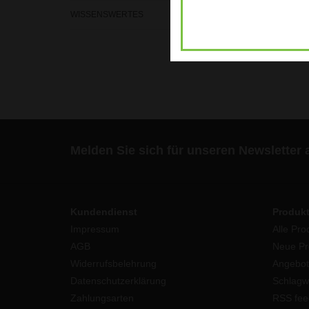
WISSENSWERTES
Melden Sie sich für unseren Newsletter 
Kundendienst
Produk
Impressum
Alle Pro
AGB
Neue Pr
Widerrufsbelehrung
Angebot
Datenschutzerklärung
Schlagw
Zahlungsarten
RSS fee