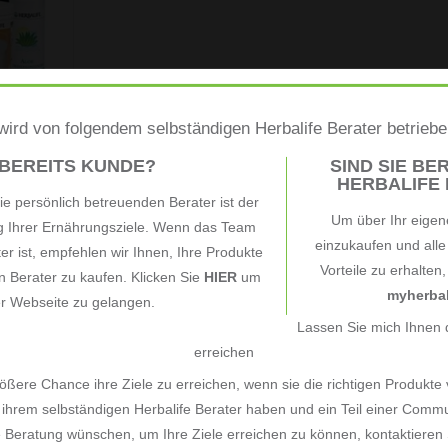
INZUFÜGEN
ird von folgendem selbständigen Herbalife Berater betrieb
ücks
dard
 BEREITS KUNDE?
SIND SIE BER
HERBALIFE B
e persönlich betreuenden Berater ist der
Um über Ihr eigen
ng Ihrer Ernährungsziele. Wenn das Team
einzukaufen und all
ter ist, empfehlen wir Ihnen, Ihre Produkte
Vorteile zu erhalten
 Berater zu kaufen. Klicken Sie
HIER
um
myherbal
er Webseite zu gelangen.
Lassen Sie mich Ihnen d
erreichen
ßere Chance ihre Ziele zu erreichen, wenn sie die richtigen Produkte
ihrem selbständigen Herbalife Berater haben und ein Teil einer Commu
e Beratung wünschen, um Ihre Ziele erreichen zu können, kontaktieren S