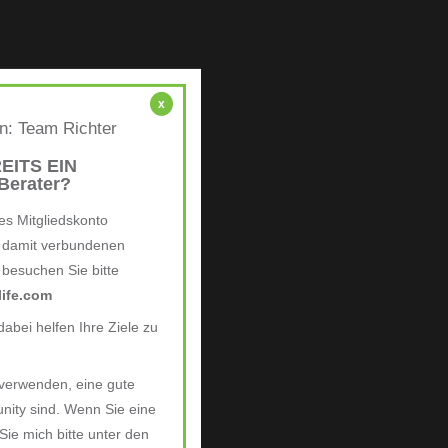
x
en: Team Richter
EITS EIN
erater?
es Mitgliedskonto
e damit verbundenen
, besuchen Sie bitte
ife.com
abei helfen Ihre Ziele zu
 verwenden, eine gute
nity sind. Wenn Sie eine
ie mich bitte unter den