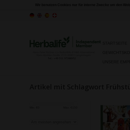
Wir benutzen Cookies nur für interne Zwecke um den Web
STARTSEITE
GEWICHTSKO
UNSERE EMPF
Artikel mit Schlagwort Frühst
Ihr gesundes Früh
Min: €
0
Max: €
150
Das gesunde Frühst
HERBALIFE ✓ ist köst
voller essenzieller N