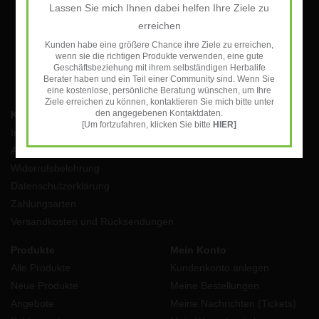
Lassen Sie mich Ihnen dabei helfen Ihre Ziele zu
ABONNIEREN
erreichen
Kunden habe eine größere Chance ihre Ziele zu erreichen,
wenn sie die richtigen Produkte verwenden, eine gute
Geschäftsbeziehung mit ihrem selbständigen Herbalife
Berater haben und ein Teil einer Community sind. Wenn Sie
eine kostenlose, persönliche Beratung wünschen, um Ihre
Ziele erreichen zu können, kontaktieren Sie mich bitte unter
den angegebenen Kontaktdaten.
Kundendienst
[Um fortzufahren, klicken Sie bitte
HIER]
Impressum
AGB
Widerrufsbelehrung
Datenschutzerklärung
Zahlungsarten
Versandkosten und Rücksendungen
Produkte
Mein Konto
Alle Produkte
Kundenkonto anlegen
Neue Produkte
Meine Bestellungen
Angebote
Meine Nachrichten (Tickets)