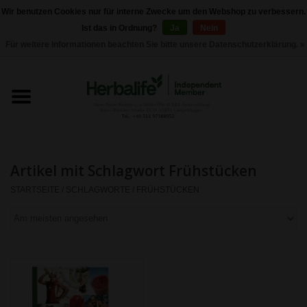
Wir benutzen Cookies nur für interne Zwecke um den Webshop zu verbessern.
Ist das in Ordnung?
Ja
Nein
0 Artikel - €0,00
Für weitere Informationen beachten Sie bitte unsere Datenschutzerklärung. »
Startseite
Herbalife 24 - Sporternährung
Herbalife - Pflegeprodukte
Artikel mit Schlagwort Frühstücken
Herbalife - Basisprodukte
STARTSEITE
/
SCHLAGWORTE
/
FRÜHSTÜCKEN
Gewichtskontrolle
Herbalife -
Nahrungsergänzungen