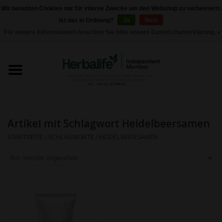
Wir benutzen Cookies nur für interne Zwecke um den Webshop zu verbessern.
Ist das in Ordnung?
Ja
Nein
0 Artikel - €0,00
Für weitere Informationen beachten Sie bitte unsere Datenschutzerklärung. »
Startseite
Herbalife 24 - Sporternährung
Herbalife - Pflegeprodukte
Artikel mit Schlagwort Heidelbeersamen
Herbalife - Basisprodukte
STARTSEITE
/
SCHLAGWORTE
/
HEIDELBEERSAMEN
Gewichtskontrolle
Herbalife -
Nahrungsergänzungen