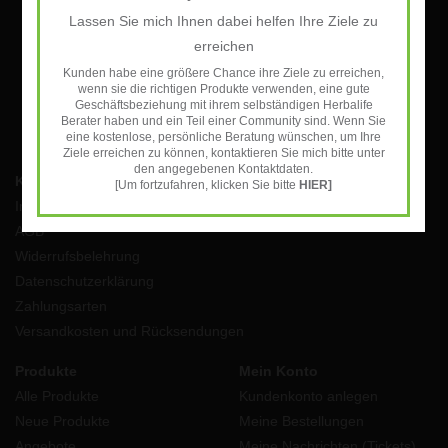
Lassen Sie mich Ihnen dabei helfen Ihre Ziele zu
ABONNIEREN
erreichen
Kunden habe eine größere Chance ihre Ziele zu erreichen,
wenn sie die richtigen Produkte verwenden, eine gute
Geschäftsbeziehung mit ihrem selbständigen Herbalife
Berater haben und ein Teil einer Community sind. Wenn Sie
eine kostenlose, persönliche Beratung wünschen, um Ihre
Ziele erreichen zu können, kontaktieren Sie mich bitte unter
den angegebenen Kontaktdaten.
Kundendienst
[Um fortzufahren, klicken Sie bitte
HIER]
Impressum
AGB
Widerrufsbelehrung
Datenschutzerklärung
Zahlungsarten
Versandkosten und Rücksendungen
Produkte
Mein Konto
Alle Produkte
Kundenkonto anlegen
Neue Produkte
Meine Bestellungen
Angebote
Meine Nachrichten (Tickets)