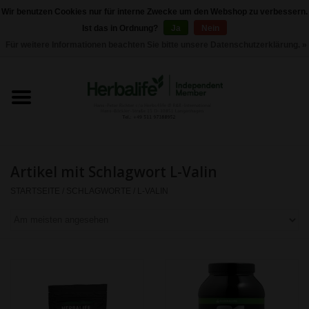
Wir benutzen Cookies nur für interne Zwecke um den Webshop zu verbessern.
Ist das in Ordnung?
Ja
Nein
0 Artikel - €0,00
Für weitere Informationen beachten Sie bitte unsere Datenschutzerklärung. »
Startseite
Herbalife 24 - Sporternährung
Herbalife - Pflegeprodukte
Artikel mit Schlagwort L-Valin
Herbalife - Basisprodukte
STARTSEITE
/
SCHLAGWORTE
/
L-VALIN
Gewichtskontrolle
Herbalife -
Nahrungsergänzungen