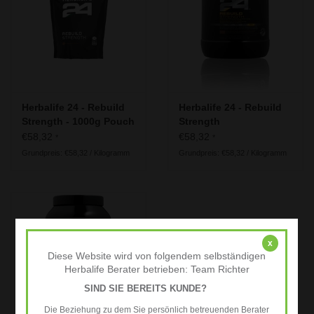
Herbalife - Energie, Sport &
Fitness
Unsere Empfehlung für die
Generation 50 plus
Herbalife 24 - Rebuild
Herbalife 24 - Rebuild
Wissenswertes
Strength - 1000g Pouch
Strength
€58,32
€58,32
*
*
Grundpreis: €58,32 / Kilogramm
Grundpreis: €58,32 / Kilogramm
x
Diese Website wird von folgendem selbständigen
Herbalife Berater betrieben: Team Richter
SIND SIE BEREITS KUNDE?
Die Beziehung zu dem Sie persönlich betreuenden Berater