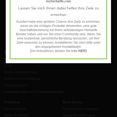
myherbalife.com
Lassen Sie mich Ihnen dabei helfen Ihre Ziele zu
ABONNIEREN
erreichen
Kunden habe eine größere Chance ihre Ziele zu erreichen,
wenn sie die richtigen Produkte verwenden, eine gute
Geschäftsbeziehung mit ihrem selbständigen Herbalife
Berater haben und ein Teil einer Community sind. Wenn Sie
eine kostenlose, persönliche Beratung wünschen, um Ihre
Ziele erreichen zu können, kontaktieren Sie mich bitte unter
den angegebenen Kontaktdaten.
[Um fortzufahren, klicken Sie bitte
HIER]
Kundendienst
Impressum
AGB
Widerrufsbelehrung
Datenschutzerklärung
Zahlungsarten
Versandkosten und Rücksendungen
Produkte
Mein Konto
Alle Produkte
Kundenkonto anlegen
Neue Produkte
Meine Bestellungen