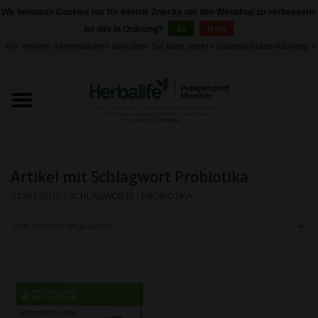
Wir benutzen Cookies nur für interne Zwecke um den Webshop zu verbessern.
Ist das in Ordnung?
Ja
Nein
0 Artikel - €0,00
Für weitere Informationen beachten Sie bitte unsere Datenschutzerklärung. »
Startseite
Herbalife 24 - Sporternährung
Herbalife - Pflegeprodukte
Artikel mit Schlagwort Probiotika
Herbalife - Basisprodukte
STARTSEITE
/
SCHLAGWORTE
/
PROBIOTIKA
Gewichtskontrolle
Herbalife -
Nahrungsergänzungen