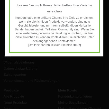
Lassen Sie mich Ihnen dabei helfen Ihre Ziele zu
ABONNIEREN
erreichen
Kunden habe eine größere Chance ihre Ziele zu erreichen,
wenn sie die richtigen Produkte verwenden, eine gute
Geschäftsbeziehung mit ihrem selbständigen Herbalife
Berater haben und ein Teil einer Community sind. Wenn Sie
eine kostenlose, persönliche Beratung wünschen, um Ihre
Ziele erreichen zu können, kontaktieren Sie mich bitte unter
den angegebenen Kontaktdaten.
Kundendienst
[Um fortzufahren, klicken Sie bitte
HIER]
Impressum
AGB
Widerrufsbelehrung
Datenschutzerklärung
Zahlungsarten
Versandkosten und Rücksendungen
Produkte
Mein Konto
Alle Produkte
Kundenkonto anlegen
Neue Produkte
Meine Bestellungen
Angebote
Meine Nachrichten (Tickets)