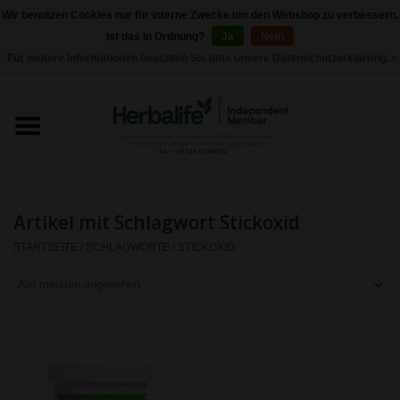
Wir benutzen Cookies nur für interne Zwecke um den Webshop zu verbessern.
Ist das in Ordnung?
Ja
Nein
0 Artikel - €0,00
Für weitere Informationen beachten Sie bitte unsere Datenschutzerklärung. »
Startseite
Herbalife 24 - Sporternährung
Herbalife - Pflegeprodukte
Artikel mit Schlagwort Stickoxid
Herbalife - Basisprodukte
STARTSEITE
/
SCHLAGWORTE
/
STICKOXID
Gewichtskontrolle
Herbalife -
Nahrungsergänzungen