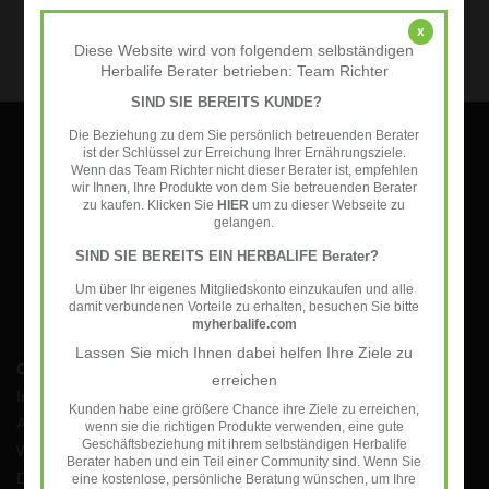
Herbalife - Energy, Sport &
x
Fitness
Diese Website wird von folgendem selbständigen
Herbalife Berater betrieben: Team Richter
Our recommendation for the 50
SIND SIE BEREITS KUNDE?
plus generation
Die Beziehung zu dem Sie persönlich betreuenden Berater
Sign up for our newsletter:
ist der Schlüssel zur Erreichung Ihrer Ernährungsziele.
Wenn das Team Richter nicht dieser Berater ist, empfehlen
Useful information
wir Ihnen, Ihre Produkte von dem Sie betreuenden Berater
SUBSCRIBE
zu kaufen. Klicken Sie
HIER
um zu dieser Webseite zu
gelangen.
SIND SIE BEREITS EIN HERBALIFE Berater?
Um über Ihr eigenes Mitgliedskonto einzukaufen und alle
damit verbundenen Vorteile zu erhalten, besuchen Sie bitte
myherbalife.com
Lassen Sie mich Ihnen dabei helfen Ihre Ziele zu
Customer service
erreichen
Impressum
Kunden habe eine größere Chance ihre Ziele zu erreichen,
AGB
wenn sie die richtigen Produkte verwenden, eine gute
Geschäftsbeziehung mit ihrem selbständigen Herbalife
Widerrufsbelehrung
Berater haben und ein Teil einer Community sind. Wenn Sie
Datenschutzerklärung
eine kostenlose, persönliche Beratung wünschen, um Ihre