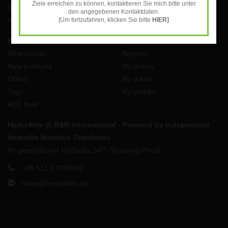
Ziele erreichen zu können, kontaktieren Sie mich bitte unter
Payment Methods
den angegebenen Kontaktdaten.
Shipping costs and returns
[Um fortzufahren, klicken Sie bitte
HIER]
Products
My account
All products
Register
New products
My orders
Offers
My tickets
Tags
My wishlist
RSS feed
Herbs4life @ R&R-International - Powered by Independent
Herbalife Nutrition Distributor
Ihr persönliches Herbalife 24/7-Shopping Portal
+49 511 97388952
sales@herbs4life.de