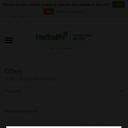
Please accept cookies to help us improve this website Is this OK?
Yes
No
More on cookies »
0 Items - €0,00
Home
Herbalife 24 - Sports Nutrition
Herbalife - Outer Nutrition
Offers
Herbalife - Basic products
HOME
/
COLLECTION
/
OFFERS
Weight control
Herbalife - Dietary
No products found...
supplements
* Incl. tax Excl.
Shipping costs