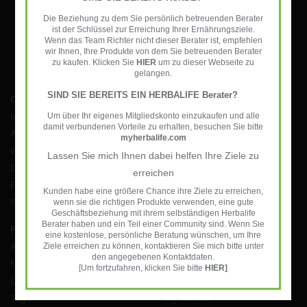
Herbalife - Energy, Sport &
Die Beziehung zu dem Sie persönlich betreuenden Berater
Fitness
ist der Schlüssel zur Erreichung Ihrer Ernährungsziele.
Wenn das Team Richter nicht dieser Berater ist, empfehlen
wir Ihnen, Ihre Produkte von dem Sie betreuenden Berater
Our recommendation for the 50
zu kaufen. Klicken Sie
HIER
um zu dieser Webseite zu
gelangen.
plus generation
SIND SIE BEREITS EIN HERBALIFE Berater?
Customer service
Um über Ihr eigenes Mitgliedskonto einzukaufen und alle
Impressum
Useful information
damit verbundenen Vorteile zu erhalten, besuchen Sie bitte
AGB
myherbalife.com
Widerrufsbelehrung
Lassen Sie mich Ihnen dabei helfen Ihre Ziele zu
Datenschutzerklärung
erreichen
Payment Methods
Kunden habe eine größere Chance ihre Ziele zu erreichen,
Shipping costs and returns
wenn sie die richtigen Produkte verwenden, eine gute
Geschäftsbeziehung mit ihrem selbständigen Herbalife
Berater haben und ein Teil einer Community sind. Wenn Sie
Products
My account
eine kostenlose, persönliche Beratung wünschen, um Ihre
Ziele erreichen zu können, kontaktieren Sie mich bitte unter
All products
Register
den angegebenen Kontaktdaten.
New products
My orders
[Um fortzufahren, klicken Sie bitte
HIER]
Offers
My tickets
Tags
My wishlist