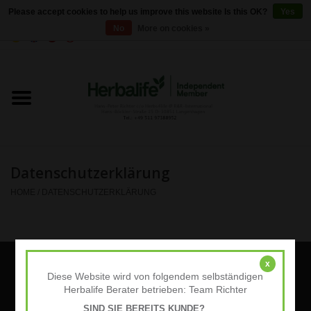
Please accept cookies to help us improve this website Is this OK?
Yes
No
More on cookies »
0 Items - €0,00
Home
Herbalife 24 - Sports Nutrition
Herbalife - Outer Nutrition
Datenschutzerklärung
Herbalife - Basic products
HOME
/
DATENSCHUTZERKLÄRUNG
Weight control
Herbalife - Dietary
x
Sign up for our newsletter:
Diese Website wird von folgendem selbständigen
supplements
Herbalife Berater betrieben: Team Richter
SUBSCRIBE
SIND SIE BEREITS KUNDE?