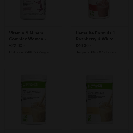
Vitamin & Mineral
Herbalife Formula 1
Complex Women -
Raspberry & White
Herbalife Formula 2
Chocolate – Free From
€22,60
€46,30
*
*
– with pea protein
Unit price: €268,09 / Kilogram
Unit price: €92,60 / Kilogram