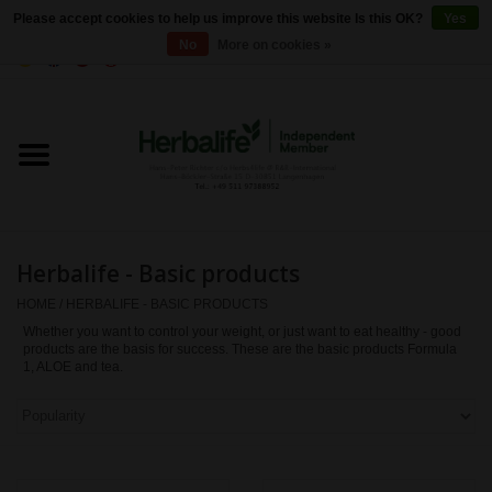
Please accept cookies to help us improve this website Is this OK?
Yes
No
More on cookies »
0 Items - €0,00
Home
Herbalife 24 - Sports Nutrition
Herbalife - Outer Nutrition
Herbalife - Basic products
Herbalife - Basic products
HOME
/
HERBALIFE - BASIC PRODUCTS
Whether you want to control your weight, or just want to eat healthy - good
products are the basis for success. These are the basic products Formula
Weight control
1, ALOE and tea.
Herbalife - Dietary
supplements