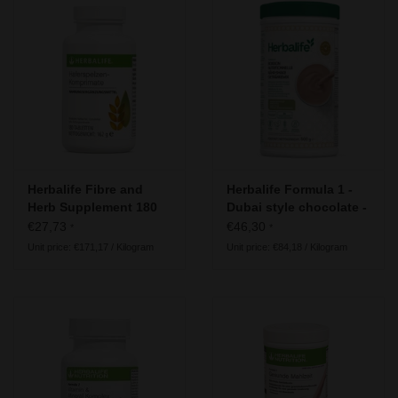
Herbalife - Energy, Sport &
Fitness
Our recommendation for the 50
plus generation
Useful information
Herbalife Fibre and
Herbalife Formula 1 -
Herb Supplement 180
Dubai style chocolate -
tablets
vegan ingredients
€27,73
€46,30
*
*
Unit price: €171,17 / Kilogram
Unit price: €84,18 / Kilogram