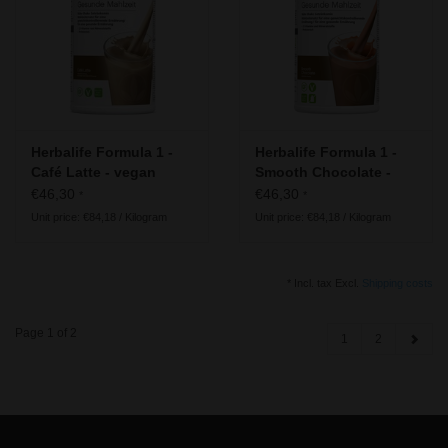
Herbalife Formula 1 -
Herbalife Formula 1 -
Café Latte - vegan
Smooth Chocolate -
ingredients
vegan ingredients
€46,30
€46,30
*
*
Unit price: €84,18 / Kilogram
Unit price: €84,18 / Kilogram
* Incl. tax Excl.
Shipping costs
Page 1 of 2
1
2