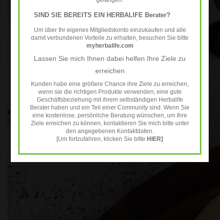
SIND SIE BEREITS EIN HERBALIFE Berater?
Um über Ihr eigenes Mitgliedskonto einzukaufen und alle
damit verbundenen Vorteile zu erhalten, besuchen Sie bitte
myherbalife.com
Lassen Sie mich Ihnen dabei helfen Ihre Ziele zu
erreichen
Kunden habe eine größere Chance ihre Ziele zu erreichen,
wenn sie die richtigen Produkte verwenden, eine gute
Geschäftsbeziehung mit ihrem selbständigen Herbalife
Berater haben und ein Teil einer Community sind. Wenn Sie
eine kostenlose, persönliche Beratung wünschen, um Ihre
Ziele erreichen zu können, kontaktieren Sie mich bitte unter
den angegebenen Kontaktdaten.
[Um fortzufahren, klicken Sie bitte
HIER]