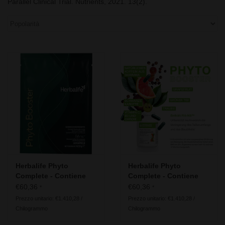
Parallel Clinical Trial.
Nutrients, 2021.
13
(2).
Herbalife Phyto
Herbalife Phyto
Complete - Contiene
Complete - Contiene
Fiit-NS™ - Pouch
Fiit-NS™
€60,36
€60,36
*
*
Prezzo unitario: €1.410,28 /
Prezzo unitario: €1.410,28 /
Chilogrammo
Chilogrammo