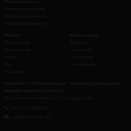
Widerrufsbelehrung
Datenschutzerklärung
Modalità di pagamento
Costi di spedizione e resi
Prodotti
Il mio account
Tutti i prodotti
Registrati
Nuovi prodotti
I miei ordini
Offerte
I miei biglietti
Tag
La mia wishlist
RSS feed
Herbs4life @ R&R-International - Powered by Independent
Herbalife Nutrition Distributor
Ihr persönliches Herbalife 24/7-Shopping Portal
+49 511 97388952
sales@herbs4life.de