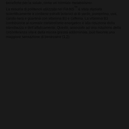
benefiche per la salute, come un normale metabolismo.
™
La miscela di polifenoli utilizzata nel Fiit-NS
è stata studiata
Herbalife - Energia, sport e
scientificamente e contiene estratti botanici di tè verde, pompelmo, uva,
fitness
carota nera e guaranà con vitamina B3 e caffeina. La vitamina B3
contribuisce al normale metabolismo energetico e alla riduzione della
stanchezza e dell’affaticamento. Questo, associato ad una riduzione della
circonferenza vita e della massa grassa addominale, può favorire una
Il nostro consiglio per la
maggiore sensazione di benessere (1,2).
generazione 50+
Informazioni utili