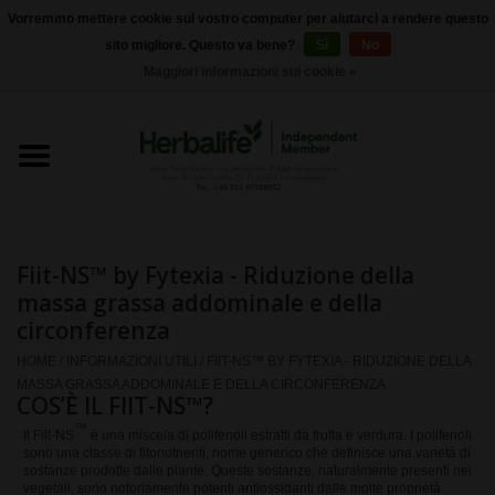
Vorremmo mettere cookie sul vostro computer per aiutarci a rendere questo
sito migliore. Questo va bene?
Sì
No
0 Articoli - €0,00
Maggiori informazioni sui cookie »
Home
Herbalife 24 - Nutrizione sportiva
Herbalife - Nutrizione
Esterna
Fiit-NS™ by Fytexia - Riduzione della
massa grassa addominale e della
Herbalife - Prodotti di base
circonferenza
HOME
/
INFORMAZIONI UTILI
/
FIIT-NS™ BY FYTEXIA - RIDUZIONE DELLA
il controllo del peso
MASSA GRASSA ADDOMINALE E DELLA CIRCONFERENZA
COS’È IL FIIT-NS™?
™
Il Fiit-NS
è una miscela di polifenoli estratti da frutta e verdura. I polifenoli
Herbalife - integratori
sono una classe di fitonutrienti, nome generico che definisce una varietà di
sostanze prodotte dalle piante. Queste sostanze, naturalmente presenti nei
alimentari
vegetali, sono notoriamente potenti antiossidanti dalle molte proprietà