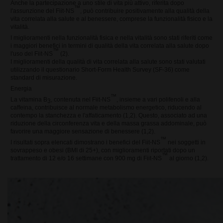
Anche la partecipazione a uno stile di vita più attivo, riferita dopo
™
l'assunzione del Fiit-NS
, può contribuire positivamente alla qualità della
vita correlata alla salute e al benessere, comprese la funzionalità fisico e la
vitalità.
I miglioramenti nella funzionalità fisica e nella vitalità sono stati riferiti come
i maggiori benefici in termini di qualità della vita correlata alla salute dopo
™
l'uso del Fiit-NS
(2).
I miglioramenti della qualità di vita correlata alla salute sono stati valutati
utilizzando il questionario Short-Form Health Survey (SF-36) come
standard di misurazione.
Energia
™
La vitamina B
, contenuta nel Fiit-NS
, insieme a vari polifenoli e alla
3
caffeina, contribuisce al normale metabolismo energetico, riducendo al
contempo la stanchezza e l'affaticamento (1,2). Questo, associato ad una
riduzione della circonferenza vita e della massa grassa addominale, può
favorire una maggiore sensazione di benessere (1,2).
™
I risultati sopra elencati dimostrano i benefici del Fiit-NS
nei soggetti in
sovrappeso e obesi (BMI di 25+), con miglioramenti riportati dopo un
™
trattamento di 12 e/o 16 settimane con 900 mg di Fiit-NS
al giorno (1,2).