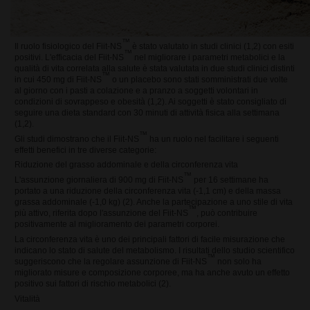
™
Il ruolo fisiologico del Fiit-NS
è stato valutato in studi clinici (1,2) con esiti
™
positivi. L'efficacia del Fiit-NS
nel migliorare i parametri metabolici e la
qualità di vita correlata alla salute è stata valutata in due studi clinici distinti
™
in cui 450 mg di Fiit-NS
o un placebo sono stati somministrati due volte
al giorno con i pasti a colazione e a pranzo a soggetti volontari in
condizioni di sovrappeso e obesità (1,2). Ai soggetti è stato consigliato di
seguire una dieta standard con 30 minuti di attività fisica alla settimana
(1,2).
™
Gli studi dimostrano che il Fiit-NS
ha un ruolo nel facilitare i seguenti
effetti benefici in tre diverse categorie:
Riduzione del grasso addominale e della circonferenza vita
™
L'assunzione giornaliera di 900 mg di Fiit-NS
per 16 settimane ha
portato a una riduzione della circonferenza vita (-1,1 cm) e della massa
grassa addominale (-1,0 kg) (2). Anche la partecipazione a uno stile di vita
™
più attivo, riferita dopo l'assunzione del Fiit-NS
, può contribuire
positivamente al miglioramento dei parametri corporei.
La circonferenza vita è uno dei principali fattori di facile misurazione che
indicano lo stato di salute del metabolismo. I risultati dello studio scientifico
™
suggeriscono che la regolare assunzione di Fiit-NS
non solo ha
migliorato misure e composizione corporee, ma ha anche avuto un effetto
positivo sui fattori di rischio metabolici (2).
Vitalità