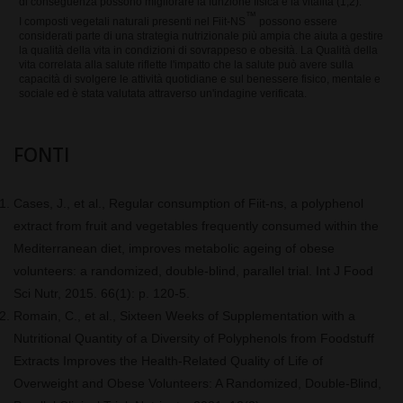
di conseguenza possono migliorare la funzione fisica e la vitalità (1,2).
™
I composti vegetali naturali presenti nel Fiit-NS
possono essere
considerati parte di una strategia nutrizionale più ampia che aiuta a gestire
la qualità della vita in condizioni di sovrappeso e obesità. La Qualità della
vita correlata alla salute riflette l'impatto che la salute può avere sulla
capacità di svolgere le attività quotidiane e sul benessere fisico, mentale e
sociale ed è stata valutata attraverso un'indagine verificata.
FONTI
Cases, J., et al.,
Regular consumption of Fiit-ns, a polyphenol
extract from fruit and vegetables frequently consumed within the
Mediterranean diet, improves metabolic ageing of obese
volunteers: a randomized, double-blind, parallel trial.
Int J Food
Sci Nutr, 2015.
66
(1): p. 120-5.
Romain, C., et al.,
Sixteen Weeks of Supplementation with a
Nutritional Quantity of a Diversity of Polyphenols from Foodstuff
Extracts Improves the Health-Related Quality of Life of
Overweight and Obese Volunteers: A Randomized, Double-Blind,