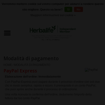
Vorremmo mettere cookie sul vostro computer per aiutarci a rendere questo
sito migliore. Questo va bene?
Sì
No
0 Articoli - €0,00
Maggiori informazioni sui cookie »
Home
Herbalife 24 - Nutrizione sportiva
Herbalife - Nutrizione
Esterna
Modalità di pagamento
HOME
/
MODALITÀ DI PAGAMENTO
Herbalife - Prodotti di base
PayPal Express
Elaborazione dell'ordine: Immediatamente
il controllo del peso
Con PayPal-Express puoi pagare durante il processo d'ordine con soli due
clic in modo semplice, rapido e sicuro. Il prerequisito è un conto PayPal,
che puoi aprire anche durante il processo di ordinazione.
Herbalife - integratori
Una volta ricevuta la conferma dell'ordine, dedurremo l'importo della
fattura dal tuo conto PayPal.
alimentari