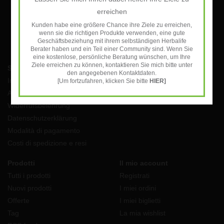
erreichen
Kunden habe eine größere Chance ihre Ziele zu erreichen,
wenn sie die richtigen Produkte verwenden, eine gute
Geschäftsbeziehung mit ihrem selbständigen Herbalife
Berater haben und ein Teil einer Community sind. Wenn Sie
eine kostenlose, persönliche Beratung wünschen, um Ihre
Ziele erreichen zu können, kontaktieren Sie mich bitte unter
Servizio di assistenza
den angegebenen Kontaktdaten.
Impressum
[Um fortzufahren, klicken Sie bitte
HIER]
AGB
Widerrufsbelehrung
Datenschutzerklärung
Modalità di pagamento
Costi di spedizione e resi
Prodotti
Il mio account
Tutti i prodotti
Registrati
Nuovi prodotti
I miei ordini
Offerte
I miei biglietti
Tag
La mia wishlist