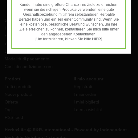
Kunden habe eine größere Chance ihre Ziele zu erreichen,
wenn sie die richtigen Produkte verwenden, eine gute
Geschäftsbeziehung mit ihrem selbständigen Herbalife
Berater haben und ein Teil einer Community sind. Wenn Sie
Servizio di assistenza
eine kostenlose, persönliche Beratung wünschen, um Ihre
Impressum
Ziele erreichen zu können, kontaktieren Sie mich bitte unter
den angegebenen Kontaktdaten.
AGB
[Um fortzufahren, klicken Sie bitte
HIER]
Widerrufsbelehrung
Datenschutzerklärung
Modalità di pagamento
Costi di spedizione e resi
Prodotti
Il mio account
Tutti i prodotti
Registrati
Nuovi prodotti
I miei ordini
Offerte
I miei biglietti
Tag
La mia wishlist
RSS feed
Herbs4life @ R&R-International - Powered by Independent
Herbalife Nutrition Distributor