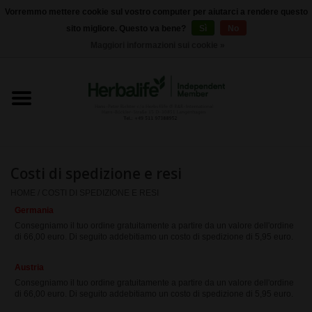
Vorremmo mettere cookie sul vostro computer per aiutarci a rendere questo
sito migliore. Questo va bene?
Sì
No
0 Articoli - €0,00
Maggiori informazioni sui cookie »
Home
Herbalife 24 - Nutrizione sportiva
Herbalife - Nutrizione
Esterna
Costi di spedizione e resi
HOME
/
COSTI DI SPEDIZIONE E RESI
Herbalife - Prodotti di base
Germania
Consegniamo il tuo ordine gratuitamente a partire da un valore dell'ordine
di 66,00 euro. Di seguito addebitiamo un costo di spedizione di 5,95 euro.
il controllo del peso
Austria
Herbalife - integratori
Consegniamo il tuo ordine gratuitamente a partire da un valore dell'ordine
di 66,00 euro. Di seguito addebitiamo un costo di spedizione di 5,95 euro.
alimentari