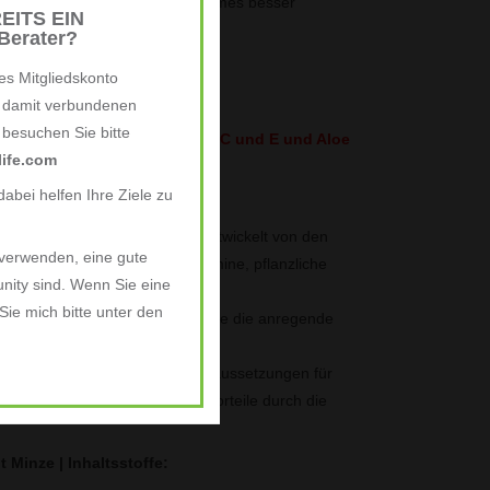
rum und unsere Feuchtigkeitscremes besser
EITS EIN
erater?
es Mitgliedskonto
et.
e damit verbundenen
, besuchen Sie bitte
3, die antioxidativen Vitamine C und E und Aloe
ife.com
nzöl.
abei helfen Ihre Ziele zu
e mit Minze?
hrende Pflege für Ihre Haut. Entwickelt von den
 verwenden, eine gute
lege enthält mehr als 15 Vitamine, pflanzliche
nity sind. Wenn Sie eine
gen für optimale Ergebnisse.
ie mich bitte unter den
 verwöhnen Sie sich. Genießen Sie die anregende
sierenden Duft.
Ihnen Tag für Tag die besten Voraussetzungen für
ischen Teint und nachhaltige Vorteile durch die
 Minze | Inhaltsstoffe: