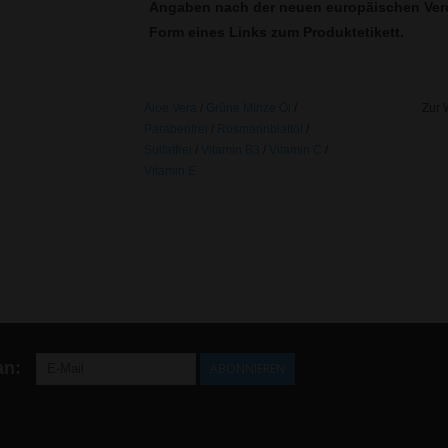
Angaben nach der neuen europäischen Vero
Form eines Links zum Produktetikett.
Aloe Vera
/
Grüne Minze Öl
/
Zur 
Parabenfrei
/
Rosmarinblattöl
/
Sulfatfrei
/
Vitamin B3
/
Vitamin C
/
Vitamin E
an:
ABONNIEREN