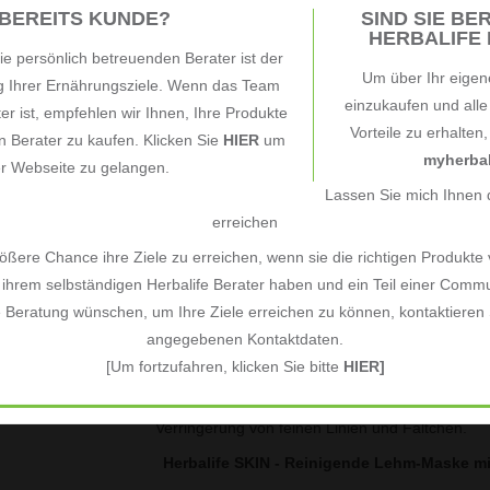
Zur Vorbereitung, damit Ihre Haut unser Se
 BEREITS KUNDE?
SIND SIE BER
aufnehmen kann.
HERBALIFE B
Für alle Hauttypen geeignet.
e persönlich betreuenden Berater ist der
Um über Ihr eigen
Ohne Parabenzusätze. Dermatologisch getest
ng Ihrer Ernährungsziele. Wenn das Team
einzukaufen und all
Tube mit 120 ml
ter ist, empfehlen wir Ihnen, Ihre Produkte
Vorteile zu erhalten
Die exklusive Rezeptur enthält: Vitamin B
 Berater zu kaufen. Klicken Sie
HIER
um
myherbal
Vera, Bentonit, Öl aus dem Rosmarinblatt, Mi
er Webseite zu gelangen.
Lassen Sie mich Ihnen d
Was ist Herbalife SKIN - Reinigende Lehm-Mask
erreichen
HERBALIFE bietet Ihnen eine einzigartige, nä
ßere Chance ihre Ziele zu erreichen, wenn sie die richtigen Produkte
führenden Experten für Ernährung. Unsere Hautpf
ihrem selbständigen Herbalife Berater haben und ein Teil einer Commu
Stoffe und liefert jeden Tag beste Voraussetzun
e Beratung wünschen, um Ihre Ziele erreichen zu können, kontaktieren S
Erleben Sie die reichhaltige Konsistenz und
angegebenen Kontaktdaten.
Wirkung essenzieller Öle und den frischen, vitali
[Um fortzufahren, klicken Sie bitte
HIER]
Unsere klinisch getesteten Produkte liefern 
eine – geschmeidigere und zartere Haut, einen fr
Verringerung von feinen Linien und Fältchen.
Herbalife SKIN - Reinigende Lehm-Maske mit