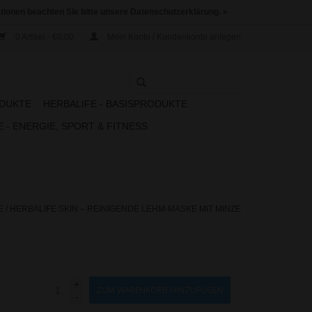
ationen beachten Sie bitte unsere Datenschutzerklärung. »
0 Artikel - €0,00
Mein Konto / Kundenkonto anlegen
ODUKTE
HERBALIFE - BASISPRODUKTE
 - ENERGIE, SPORT & FITNESS
E
/
HERBALIFE SKIN – REINIGENDE LEHM-MASKE MIT MINZE
+
ZUM WARENKORB HINZUFÜGEN
-