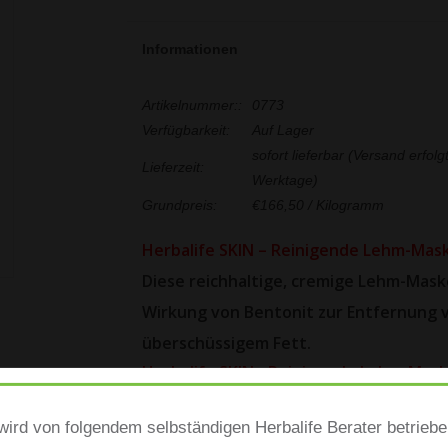
Informationen
Artikelnummer::
0773
Verfügbarkeit:
Auf Lager
sofort lieferbar (Versand erfol
Lieferzeit:
Werktage)
Grundpreis:
€166,50 / Kilogramm
Herbalife SKIN – Reinigende Lehm-Mas
Diese reichhaltige, cremige Lehm-Mask
Wirkung von Bentonit zur Entfernung 
überschüssigem Fett.
Herbalife SKIN - Reinigende Lehm-Mas
Klinisch getestet zur Verbesserung der Pore
Minze und Rosmarin belebt Ihre Sinne und so
ird von folgendem selbständigen Herbalife Berater betrieb