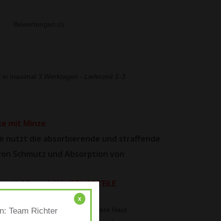
Bewertungen
(0)
gt in maximal 3 Werktagen - Lieferzeit 1-3
ke mit Minze
e nutzt die absorbierende und straffende
von Schmutz und Absorption von
ke mit Minze | HAUPTVORTEILE
n nach nur einer Anwendung.
x
rgt für zartere und geschmeidigere Haut.
en: Team Richter