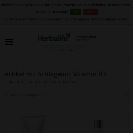
Wir benutzen Cookies nur für interne Zwecke um den Webshop zu verbessern.
Ist das in Ordnung?
Ja
Nein
0 Artikel - €0,00
Für weitere Informationen beachten Sie bitte unsere Datenschutzerklärung. »
Startseite
Herbalife 24 - Sporternährung
Herbalife - Pflegeprodukte
Artikel mit Schlagwort Vitamin B3
Herbalife - Basisprodukte
STARTSEITE
/
SCHLAGWORTE
/
VITAMIN B3
Gewichtskontrolle
Herbalife -
Nahrungsergänzungen