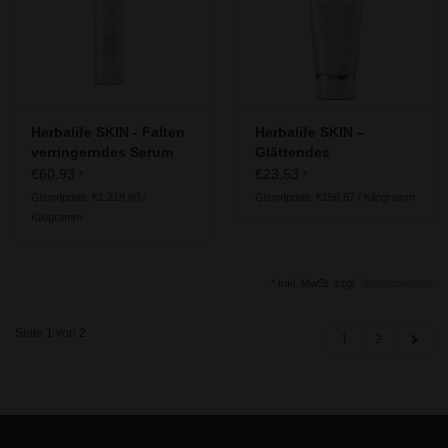
Herbalife SKIN - Falten
Herbalife SKIN –
verringerndes Serum
Glättendes
Zitrusreinigungsgel |
€60,93
€23,53
*
*
Normale bis fettige
Grundpreis: €1.218,60 /
Grundpreis: €156,87 / Kilogramm
Haut
Kilogramm
* Inkl. MwSt. zzgl.
Versandkosten
Seite 1 von 2
1
2