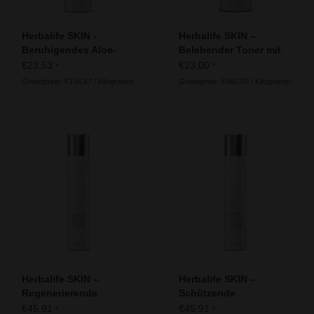
Herbalife SKIN -
Herbalife SKIN –
Beruhigendes Aloe-
Belebender Toner mit
Reinigungsgel |
Pflanzenextrakten
€23,53
€23,00
*
*
Trockene bis normale
Grundpreis: €156,87 / Kilogramm
Grundpreis: €460,00 / Kilogramm
Haut
Herbalife SKIN –
Herbalife SKIN –
Regenerierende
Schützende
Nachtcreme
Feuchtigkeitscreme
€45,91
€45,91
*
*