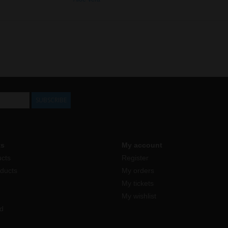
SUBSCRIBE
ts
My account
ucts
Register
ducts
My orders
My tickets
My wishlist
d