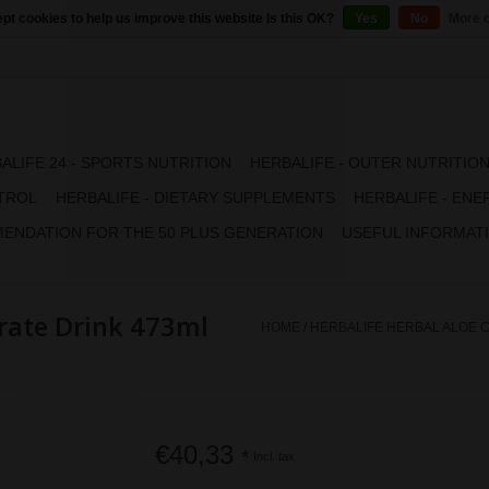
pt cookies to help us improve this website Is this OK?
Yes
No
More o
ALIFE 24 - SPORTS NUTRITION
HERBALIFE - OUTER NUTRITIO
TROL
HERBALIFE - DIETARY SUPPLEMENTS
HERBALIFE - ENE
ENDATION FOR THE 50 PLUS GENERATION
USEFUL INFORMAT
trate Drink 473ml
HOME
/
HERBALIFE HERBAL ALOE C
€40,33
*
Incl. tax