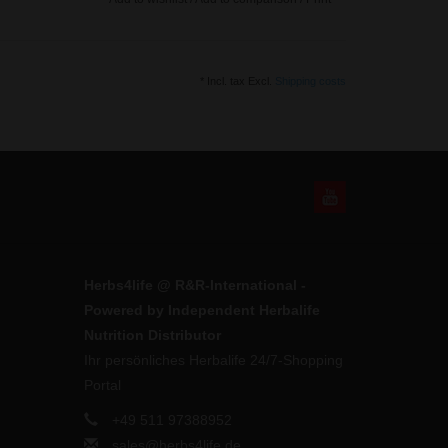
* Incl. tax Excl.
Shipping costs
Herbs4life @ R&R-International -
Powered by Independent Herbalife
Nutrition Distributor
Ihr persönliches Herbalife 24/7-Shopping
Portal
+49 511 97388952
sales@herbs4life.de