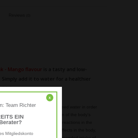
Reviews
(0)
nk - Mango flavour
is a tasty and low-
 Simply add it to water for a healthier
drinks. .
x
en: Team Richter
hemical reactions in the body need water in order
 maintenance of normal regulation of the body’s
EITS EIN
erater?
unctions. Most of the chemical reactions in the
gh fluids can lead to negative effects in the body,
es Mitgliedskonto
unction try to consume the recommended intake of