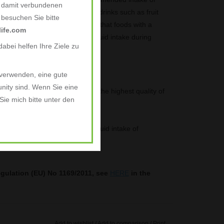
e damit verbundenen
 this would come from water, but drinks such as fruit
, besuchen Sie bitte
y fluid intake. It’s good to note that foods with a
ife.com
ed. Ensure you increase your fluid intake during
abei helfen Ihre Ziele zu
ose through sweat.
 verwenden, eine gute
 from the whole Aloe Vera lea.
nity sind. Wenn Sie eine
ich is the best way to achieve the highest quality of
ie mich bitte unter den
ficial flavours or colours.
 help you to achieve adequate fluid intake of
gulation (EU) No 1169/2011, see
HERE
in the
Add to wishlist
/
Add to comparison
/
Print