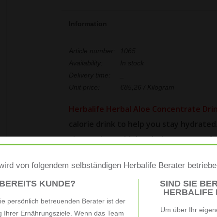
Information
Article number:
1065
Availability:
In stock
Delivery time:
_
Unit price:
€85,26 / Kilogram
Herbalife Herbal Aloe Concentrate Dri
calorie drink to help you stay hydrated.
alternative to high-calorie, sugary soft 
Hydration
ird von folgendem selbständigen Herbalife Berater betrieb
he human body is 60% water, and most of the c
to be conducted. Water also contributes to the
 BEREITS KUNDE?
SIND SIE BER
HERBALIFE B
temperature and normal physical and cognitive f
e persönlich betreuenden Berater ist der
body take place in water too.* Not drinking enou
Um über Ihr eigen
ng Ihrer Ernährungsziele. Wenn das Team
so to maintain normal physical and cognitive f