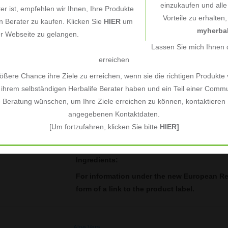
einzukaufen und all
ter ist, empfehlen wir Ihnen, Ihre Produkte
approximately 2 litres of fluids per day. Ideally
Vorteile zu erhalten
 Berater zu kaufen. Klicken Sie
HIER
um
juice and herbal tea also count towards your dail
myherbal
er Webseite zu gelangen.
high water content also help to keep you hydrat
Lassen Sie mich Ihnen d
exercise or hot weather, to replace what you l
erreichen
Key Benefits
ßere Chance ihre Ziele zu erreichen, wenn sie die richtigen Produkte
Contains 40% Aloe Vera juice which is derived
ihrem selbständigen Herbalife Berater haben und ein Teil einer Commu
The aloe is extracted using cold processing wh
e Beratung wünschen, um Ihre Ziele erreichen zu können, kontaktieren S
the aloe ingredient.
angegebenen Kontaktdaten.
Mango flavour with no added sugars and no arti
[Um fortzufahren, klicken Sie bitte
HIER]
Liven up your water with a refreshing taste to
approximately 2 litres per day
Ingredients:
For information under the new European Re
form of a link to the product label.
Aloe Vera