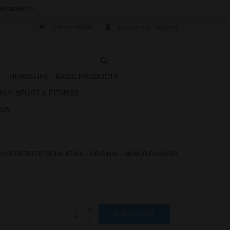
n cookies »
0 Items - €0,00
My account / Register
N
HERBALIFE - BASIC PRODUCTS
RGY, SPORT & FITNESS
ION
ONCENTRATE DRINK 473ML - ORIGINAL - MANGO FLAVOUR
+
ADD TO CART
-