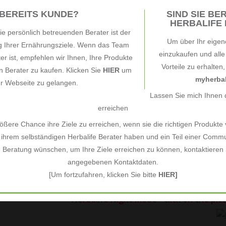
benefits. It improves physical health al
 BEREITS KUNDE?
SIND SIE BER
HERBALIFE B
regenerate during the night. It enhanc
e persönlich betreuenden Berater ist der
Um über Ihr eigen
emotional balance. This, in turn, can 
ng Ihrer Ernährungsziele. Wenn das Team
einzukaufen und all
ter ist, empfehlen wir Ihnen, Ihre Produkte
levels, and sharpened focus throughout
Vorteile zu erhalten
 Berater zu kaufen. Klicken Sie
HIER
um
Mode into your night-time routine. Sit 
myherbal
er Webseite zu gelangen.
Chamomile and Peach drink. Key Benefit
Lassen Sie mich Ihnen d
unique saffron extract, scientifically s
erreichen
days* • High in vitamin B6 contributing
ßere Chance ihre Ziele zu erreichen, wenn sie die richtigen Produkte
the normal function of the nervous syst
ihrem selbständigen Herbalife Berater haben und ein Teil einer Commu
e Beratung wünschen, um Ihre Ziele erreichen zu können, kontaktieren S
the normal function of the nervous sy
angegebenen Kontaktdaten.
and fatigue • Contains colours from natu
[Um fortzufahren, klicken Sie bitte
HIER]
Suitable for vegans • Gluten-free • Sug
Herbalife Night Mode - click on the pi