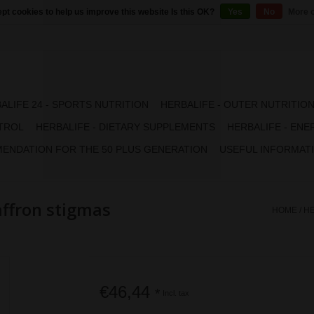
pt cookies to help us improve this website Is this OK?
Yes
No
More o
ALIFE 24 - SPORTS NUTRITION
HERBALIFE - OUTER NUTRITIO
TROL
HERBALIFE - DIETARY SUPPLEMENTS
HERBALIFE - ENE
ENDATION FOR THE 50 PLUS GENERATION
USEFUL INFORMAT
affron stigmas
HOME
/
HE
€46,44
*
Incl. tax