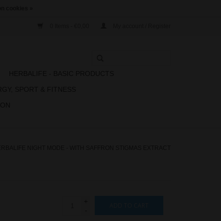
n cookies »
0 Items - €0,00
My account / Register
N
HERBALIFE - BASIC PRODUCTS
RGY, SPORT & FITNESS
ION
RBALIFE NIGHT MODE - WITH SAFFRON STIGMAS EXTRACT
+
ADD TO CART
-