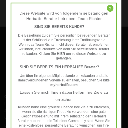
Herbalife - Energy, Sport &
x
Fitness
Diese Website wird von folgendem selbständigen
Herbalife Berater betrieben: Team Richter
Our recommendation for the 50
SIND SIE BEREITS KUNDE?
plus generation
Die Beziehung zu dem Sie persönlich betreuenden Berater
Sign up for our newsletter:
ist der Schlüssel zur Erreichung Ihrer Ernährungsziele.
Wenn das Team Richter nicht dieser Berater ist, empfehlen
Useful information
wir Ihnen, Ihre Produkte von dem Sie betreuenden Berater
SUBSCRIBE
zu kaufen. Klicken Sie
HIER
um zu dieser Webseite zu
gelangen.
SIND SIE BEREITS EIN HERBALIFE Berater?
Um über Ihr eigenes Mitgliedskonto einzukaufen und alle
damit verbundenen Vorteile zu erhalten, besuchen Sie bitte
myherbalife.com
Lassen Sie mich Ihnen dabei helfen Ihre Ziele zu
Customer service
erreichen
Impressum
Kunden habe eine größere Chance ihre Ziele zu erreichen,
AGB
wenn sie die richtigen Produkte verwenden, eine gute
Geschäftsbeziehung mit ihrem selbständigen Herbalife
Widerrufsbelehrung
Berater haben und ein Teil einer Community sind. Wenn Sie
Datenschutzerklärung
eine kostenlose, persönliche Beratung wünschen, um Ihre