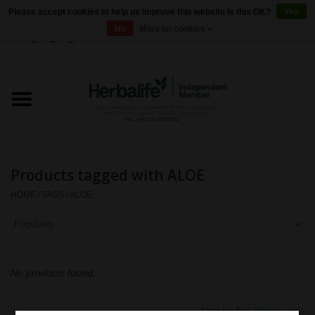
Please accept cookies to help us improve this website Is this OK?
Yes
No
More on cookies »
0 Items - €0,00
Home
Herbalife 24 - Sports Nutrition
Herbalife - Outer Nutrition
Products tagged with ALOE
Herbalife - Basic products
HOME
/
TAGS
/
ALOE
Weight control
Herbalife - Dietary
No products found...
supplements
* Incl. tax Excl.
Shipping costs