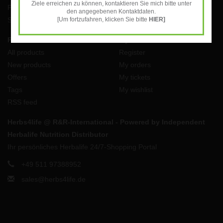
Ziele erreichen zu können, kontaktieren Sie mich bitte unter
Payment Methods
den angegebenen Kontaktdaten.
Shipping costs and returns
[Um fortzufahren, klicken Sie bitte
HIER]
Products
My account
All products
Register
New products
My orders
Offers
My tickets
Tags
My wishlist
RSS feed
Herbs4life @ R&R-International - Powered by Independent
Herbalife Nutrition Distributor
Ihr persönliches Herbalife 24/7-Shopping Portal
+49 511 97388952
sales@herbs4life.de