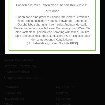
Lassen Sie mich Ihnen dabei helfen Ihre Ziele zu
SUBSCRIBE
erreichen
Kunden habe eine größere Chance ihre Ziele zu erreichen,
wenn sie die richtigen Produkte verwenden, eine gute
Geschäftsbeziehung mit ihrem selbständigen Herbalife
Berater haben und ein Teil einer Community sind. Wenn Sie
eine kostenlose, persönliche Beratung wünschen, um Ihre
Ziele erreichen zu können, kontaktieren Sie mich bitte unter
den angegebenen Kontaktdaten.
Customer service
[Um fortzufahren, klicken Sie bitte
HIER]
Impressum
AGB
Widerrufsbelehrung
Datenschutzerklärung
Payment Methods
Shipping costs and returns
Products
My account
All products
Register
New products
My orders
Offers
My tickets