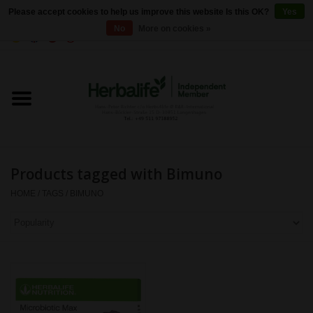
Please accept cookies to help us improve this website Is this OK?
Yes
No
More on cookies »
0 Items - €0,00
Home
Herbalife 24 - Sports Nutrition
Herbalife - Outer Nutrition
Products tagged with Bimuno
Herbalife - Basic products
HOME
/
TAGS
/
BIMUNO
Weight control
Herbalife - Dietary
supplements