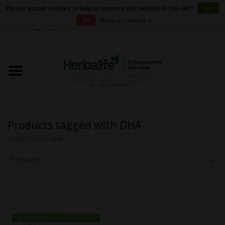
Please accept cookies to help us improve this website Is this OK?
Yes
No
More on cookies »
0 Items - €0,00
Home
Herbalife 24 - Sports Nutrition
Herbalife - Outer Nutrition
Products tagged with DHA
Herbalife - Basic products
HOME
/
TAGS
/
DHA
Weight control
Herbalife - Dietary
supplements