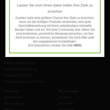
Lassen Sie mich Ihnen dabei helfen Ihre Ziele zu
SUBSCRIBE
erreichen
Kunden habe eine größere Chance ihre Ziele zu erreichen,
wenn sie die richtigen Produkte verwenden, eine gute
Geschäftsbeziehung mit ihrem selbständigen Herbalife
Berater haben und ein Teil einer Community sind. Wenn Sie
eine kostenlose, persönliche Beratung wünschen, um Ihre
Ziele erreichen zu können, kontaktieren Sie mich bitte unter
den angegebenen Kontaktdaten.
Customer service
[Um fortzufahren, klicken Sie bitte
HIER]
Impressum
AGB
Widerrufsbelehrung
Datenschutzerklärung
Payment Methods
Shipping costs and returns
Products
My account
All products
Register
New products
My orders
Offers
My tickets