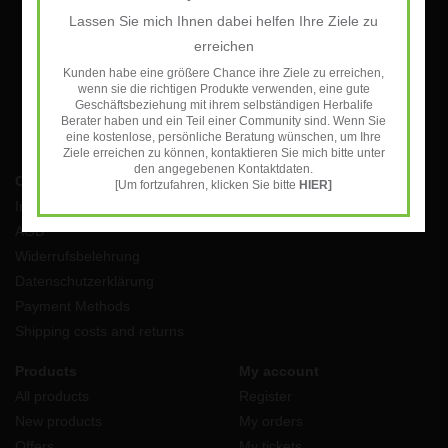
Lassen Sie mich Ihnen dabei helfen Ihre Ziele zu
SUBSCRIBE
erreichen
Kunden habe eine größere Chance ihre Ziele zu erreichen,
wenn sie die richtigen Produkte verwenden, eine gute
Geschäftsbeziehung mit ihrem selbständigen Herbalife
Berater haben und ein Teil einer Community sind. Wenn Sie
eine kostenlose, persönliche Beratung wünschen, um Ihre
Ziele erreichen zu können, kontaktieren Sie mich bitte unter
den angegebenen Kontaktdaten.
Customer service
[Um fortzufahren, klicken Sie bitte
HIER]
Impressum
AGB
Widerrufsbelehrung
Datenschutzerklärung
Payment Methods
Shipping costs and returns
Products
My account
All products
Register
New products
My orders
Offers
My tickets