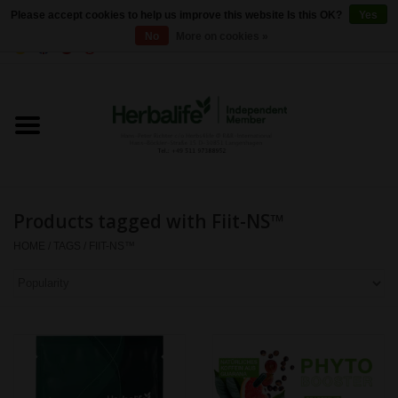
Please accept cookies to help us improve this website Is this OK?
Yes
No
More on cookies »
0 Items - €0,00
Home
Herbalife 24 - Sports Nutrition
Herbalife - Outer Nutrition
Products tagged with Fiit-NS™
Herbalife - Basic products
HOME
/
TAGS
/
FIIT-NS™
Weight control
Herbalife - Dietary
supplements