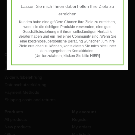
Lassen Sie mich Ihnen dabei helfen Ihre Ziele zu
SUBSCRIBE
erreichen
Kunden habe eine größere Chance ihre Ziele zu erreichen,
wenn sie die richtigen Produkte verwenden, eine gute
Geschäftsbeziehung mit ihrem selbständigen Herbalife
Berater haben und ein Teil einer Community sind. Wenn Sie
eine kostenlose, persönliche Beratung wünschen, um Ihre
Ziele erreichen zu können, kontaktieren Sie mich bitte unter
den angegebenen Kontaktdaten.
Customer service
[Um fortzufahren, klicken Sie bitte
HIER]
Impressum
AGB
Widerrufsbelehrung
Datenschutzerklärung
Payment Methods
Shipping costs and returns
Products
My account
All products
Register
New products
My orders
Offers
My tickets