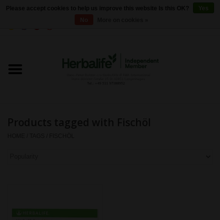
Please accept cookies to help us improve this website Is this OK?
Yes
No
More on cookies »
0 Items - €0,00
Home
Herbalife 24 - Sports Nutrition
Herbalife - Outer Nutrition
Products tagged with Fischöl
Herbalife - Basic products
HOME
/
TAGS
/
FISCHÖL
Weight control
Herbalife - Dietary
supplements