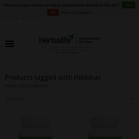
Please accept cookies to help us improve this website Is this OK?
Yes
No
More on cookies »
0 Items - €0,00
Home
Herbalife 24 - Sports Nutrition
Herbalife - Outer Nutrition
Products tagged with Hibiskus
Herbalife - Basic products
HOME
/
TAGS
/
HIBISKUS
Weight control
Herbalife - Dietary
supplements