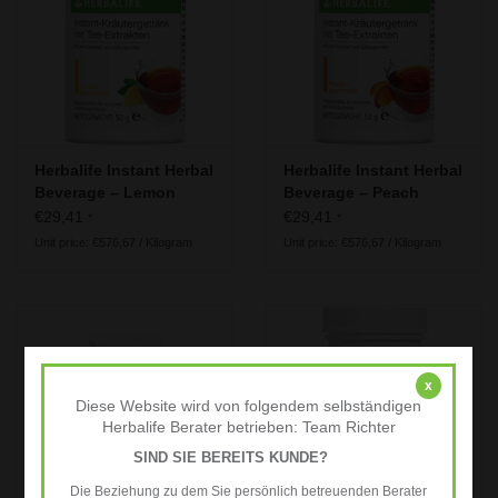
Herbalife - Energy, Sport &
Fitness
Our recommendation for the 50
plus generation
Herbalife Instant Herbal
Herbalife Instant Herbal
Useful information
Beverage – Lemon
Beverage – Peach
€29,41
€29,41
*
*
Unit price: €576,67 / Kilogram
Unit price: €576,67 / Kilogram
x
Diese Website wird von folgendem selbständigen
Herbalife Berater betrieben: Team Richter
SIND SIE BEREITS KUNDE?
Die Beziehung zu dem Sie persönlich betreuenden Berater