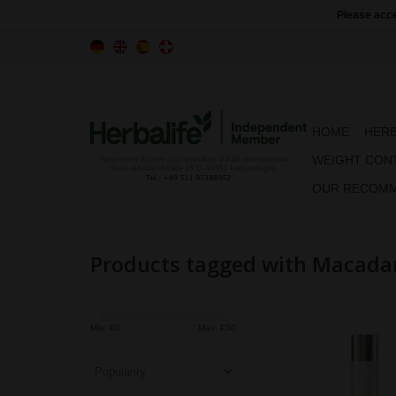
Please acce
HOME
HERB
WEIGHT CON
OUR RECOMM
Products tagged with Macada
Min: €
0
Max: €
50
All-purpose hydrating 
illuminating properties
face a healthy glow. 
radiant, even withou