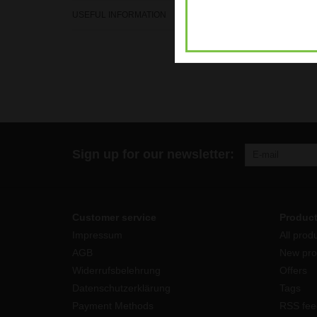
USEFUL INFORMATION
Sign up for our newsletter:
Customer service
Produc
Impressum
All prod
AGB
New pro
Widerrufsbelehrung
Offers
Datenschutzerklärung
Tags
Payment Methods
RSS fee