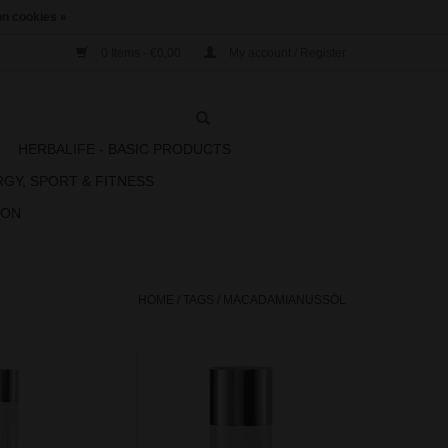
n cookies »
0 Items - €0,00
My account / Register
N
HERBALIFE - BASIC PRODUCTS
RGY, SPORT & FITNESS
ION
HOME
/
TAGS
/
MACADAMIANUSSÖL
isturiser leaves
Helps improve the appearance of
d soft. Provides
the delicate eye area by increasing
trum UVA/UVB
your skin’s elasticity.
ction.
✓ Helps improve the appearance
h the appearance
of firmness to the eye area.