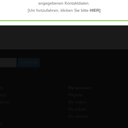
angegebenen Kontaktdaten.
[Um fortzufahren, klicken Sie bitte
HIER]
SUBSCRIBE
ts
My account
ucts
Register
ducts
My orders
My tickets
My wishlist
d