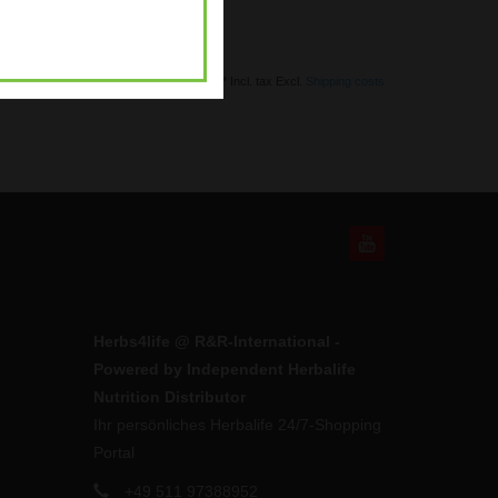
* Incl. tax Excl.
Shipping costs
Herbs4life @ R&R-International -
Powered by Independent Herbalife
Nutrition Distributor
Ihr persönliches Herbalife 24/7-Shopping
Portal
+49 511 97388952