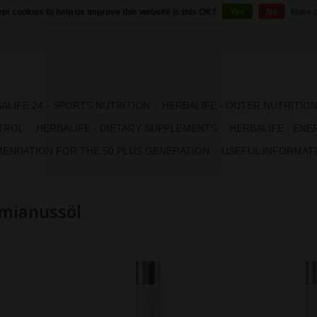
pt cookies to help us improve this website Is this OK?
Yes
No
More o
ALIFE 24 - SPORTS NUTRITION
HERBALIFE - OUTER NUTRITIO
TROL
HERBALIFE - DIETARY SUPPLEMENTS
HERBALIFE - ENE
ENDATION FOR THE 50 PLUS GENERATION
USEFUL INFORMAT
mianussöl
This rich, luxurious cream helps
Long-lasting mo
deliver much needed moisture to
skin smooth an
lotion with
the skin at night. Long-term
broad spec
 to give your
hydration allows you to awaken
prote
Skin looks
with softer, smoother skin.
✓ Helps diminis
t makeup.