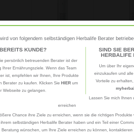
✓ Helps diminishes the
of fine lines and
 appearance
appearance of fine lines and
da
es in just 7
wrinkles in just 7 days.
✓ Double skin’
✓ Clinically teste
eight
o show that
✓ Show that sk
ADD TO CART
ADD T
RT
ird von folgendem selbständigen Herbalife Berater betrieb
aily
Herbalife SKIN -
Herbalife SK
Replenishing Night
Protective M
 BEREITS KUNDE?
SIND SIE BER
HERBALIFE B
Cream
€45,91
€45,91
*
*
e persönlich betreuenden Berater ist der
ogram
Unit price: €918,20 / Kilogram
Unit price: €918,2
Um über Ihr eigen
ng Ihrer Ernährungsziele. Wenn das Team
einzukaufen und all
ter ist, empfehlen wir Ihnen, Ihre Produkte
Vorteile zu erhalten
 Berater zu kaufen. Klicken Sie
HIER
um
myherbal
er Webseite zu gelangen.
Lassen Sie mich Ihnen d
erreichen
ßere Chance ihre Ziele zu erreichen, wenn sie die richtigen Produkte
ihrem selbständigen Herbalife Berater haben und ein Teil einer Commu
e Beratung wünschen, um Ihre Ziele erreichen zu können, kontaktieren S