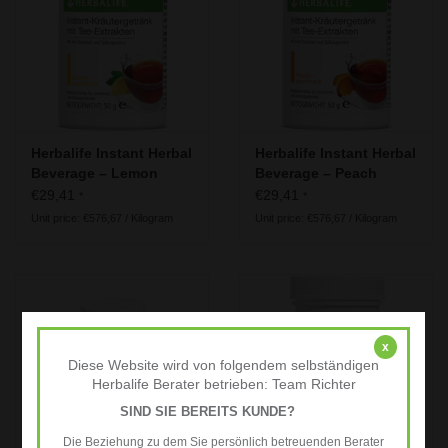
Herbalife - Energy, Sport &
Fitness
Our recommendation for the 50
plus generation
Herbalife Instant Herbal
Herbalife Instant Herbal
Useful information
Beverage – Lemon
Beverage – Peach
€29,41
€29,41
*
*
Unit price: €576,67 / Kilogram
Unit price: €576,67 / Kilogram
x
Diese Website wird von folgendem selbständigen
Herbalife Berater betrieben: Team Richter
SIND SIE BEREITS KUNDE?
Die Beziehung zu dem Sie persönlich betreuenden Berater