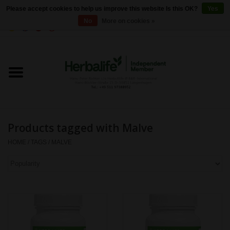
Please accept cookies to help us improve this website Is this OK?
Yes
No
More on cookies »
0 Items - €0,00
Home
Herbalife 24 - Sports Nutrition
Herbalife - Outer Nutrition
Products tagged with Malve
Herbalife - Basic products
HOME
/
TAGS
/
MALVE
Weight control
Herbalife - Dietary
supplements