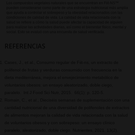
Los compuestos vegetales naturales que se encuentran en Fiit-NS™
pueden considerarse como parte de una estrategia nutricional más amplia
que ayuda a controlar el sobrepeso y la obesidad relacionados con las
condiciones de calidad de vida. La calidad de vida relacionada con la
salud se refiere a cómo la salud puede afectar la capacidad de alguien
para realizar las actividades diarias, así como el bienestar físico, mental y
social. Esto se evaluó con una encuesta de salud verificada.
REFERENCIAS
Cases, J., et al.,
Consumo regular de Fiit-ns, un extracto de
polifenol de frutas y verduras consumido con frecuencia en la
dieta mediterránea, mejora el envejecimiento metabólico de
voluntarios obesos: un ensayo aleatorizado, doble ciego,
paralelo.
Int J Food Sci Nutr, 2015.
66
(1): p. 120-5.
Romain, C., et al.,
Dieciséis semanas de suplementación con una
cantidad nutricional de una diversidad de polifenoles de extractos
de alimentos mejoran la calidad de vida relacionada con la salud
de voluntarios obesos y con sobrepeso: un ensayo clínico
paralelo, aleatorizado, doble ciego.
Nutrientes, 2021.
13
(2).