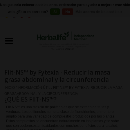
Nos gustaría colocar cookies en su ordenador para ayudar a mejorar este sitio
web. ¿Esto es correcto?
Sí
No
Más acerca de las cookies »
0 Artículos - €0,00
Inicio
Herbalife 24 - Nutrición deportiva
Herbalife - Nutrición Externa
Fiit-NS™ by Fytexia - Reducir la masa
Herbalife - productos básicos
grasa abdominal y la circunferencia
INICIO
/
INFORMACIÓN ÚTIL
/
FIIT-NS™ BY FYTEXIA -REDUCIR LA MASA
Control de peso
GRASA ABDOMINAL Y LA CIRCUNFERENCIA
¿QUÉ ES FIIT-NS™?
Fiit-NS™ es una mezcla de polifenoles que se extraen de frutas y
Herbalife - Suplementos
verduras. Los polifenoles son una clase de fitonutrientes, un nombre
amplio para una variedad de compuestos producidos por las plantas.
nutricionales
Estos compuestos se encuentran naturalmente en las plantas y se sabe
que son poderosos antioxidantes con muchos beneficios para la salud,