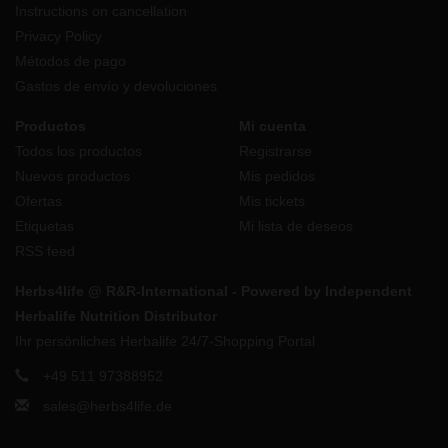
Instructions on cancellation
Privacy Policy
Métodos de pago
Gastos de envío y devoluciones
Productos
Mi cuenta
Todos los productos
Registrarse
Nuevos productos
Mis pedidos
Ofertas
Mis tickets
Etiquetas
Mi lista de deseos
RSS feed
Herbs4life @ R&R-International - Powered by Independent
Herbalife Nutrition Distributor
Ihr persönliches Herbalife 24/7-Shopping Portal
+49 511 97388952
sales@herbs4life.de