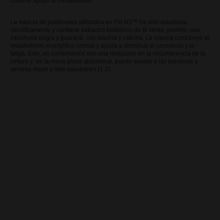
como el apoyo al metabolismo.
Herbalife - Energía, Deporte y
Fitness
La mezcla de polifenoles utilizados en Fiit-NS™ ha sido estudiada
científicamente y contiene extractos botánicos de té verde, pomelo, uva,
zanahoria negra y guaraná, con niacina y cafeína. La niacina contribuye al
Nuestra recomendación para la
metabolismo energético normal y ayuda a disminuir el cansancio y la
fatiga. Esto, en combinación con una reducción en la circunferencia de la
generación 50+
cintura y en la masa grasa abdominal, puede ayudar a las personas a
sentirse mejor y más saludables (1,2).
Información útil