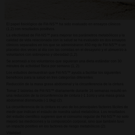
El papel fisiológico de Fiit-NS™ ha sido evaluado en ensayos clínicos
(1,2) con resultados positivos.
La efectividad de Fiit-NS™ para mejorar los parámetros metabólicos y la
calidad de vida relacionada con la salud se ha evaluado en dos ensayos
clínicos separados en los que se administraron 450 mg de Fiit-NS™ o un
placebo dos veces al día con las comidas en el desayuno y el almuerzo a
voluntarios con sobrepeso y obesidad (1,2).
Se aconsejó a los voluntarios que siguieran una dieta estándar con 30
minutos de actividad física por semana (1, 2).
Los estudios demuestran que Fiit-NS™ ayuda a facilitar los siguientes
beneficios para la salud en tres categorías diferentes:
Reducción de la masa grasa abdominal y la circunferencia de la cintura
Tomar 2 tabletas de Fiit-NS™ diariamente durante 16 semanas resultó en
una reducción de la circunferencia de cintura (-1.1cm) y una masa grasa
abdominal disminuida (-1.0kg) (2).
La circunferencia de la cintura es uno de los principales factores fáciles de
medir que indican el estado de nuestra salud metabólica. Los resultados
del estudio científico sugieren que el consumo regular de
Fiit-NS™ no solo
mejoró las mediciones y la composición corporal, sino que también tuvo
un impacto positivo en los factores de riesgo metabólicos (2).
Vitalidad