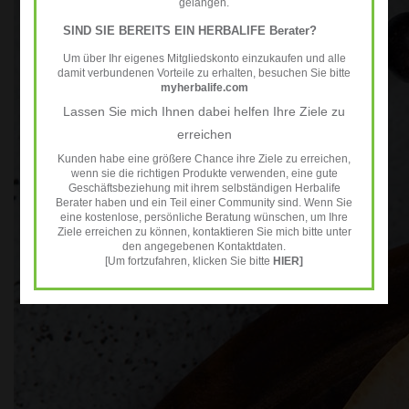
gelangen.
SIND SIE BEREITS EIN HERBALIFE Berater?
Um über Ihr eigenes Mitgliedskonto einzukaufen und alle
damit verbundenen Vorteile zu erhalten, besuchen Sie bitte
myherbalife.com
Lassen Sie mich Ihnen dabei helfen Ihre Ziele zu
erreichen
Kunden habe eine größere Chance ihre Ziele zu erreichen,
wenn sie die richtigen Produkte verwenden, eine gute
Geschäftsbeziehung mit ihrem selbständigen Herbalife
Berater haben und ein Teil einer Community sind. Wenn Sie
eine kostenlose, persönliche Beratung wünschen, um Ihre
Ziele erreichen zu können, kontaktieren Sie mich bitte unter
den angegebenen Kontaktdaten.
[Um fortzufahren, klicken Sie bitte
HIER]