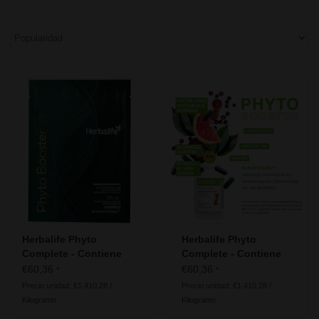
Herbalife Phyto
Herbalife Phyto
Complete - Contiene
Complete - Contiene
Fiit-NS™ - Pouch
Fiit-NS™
€60,36
€60,36
*
*
Precio unidad: €1.410,28 /
Precio unidad: €1.410,28 /
Kilogramo
Kilogramo