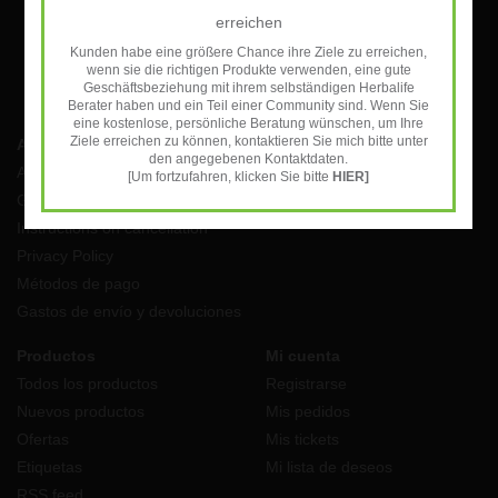
erreichen
Kunden habe eine größere Chance ihre Ziele zu erreichen,
wenn sie die richtigen Produkte verwenden, eine gute
Geschäftsbeziehung mit ihrem selbständigen Herbalife
Berater haben und ein Teil einer Community sind. Wenn Sie
eine kostenlose, persönliche Beratung wünschen, um Ihre
Ziele erreichen zu können, kontaktieren Sie mich bitte unter
Atención al cliente
den angegebenen Kontaktdaten.
Aviso Legal
[Um fortzufahren, klicken Sie bitte
HIER]
General terms and conditions
Instructions on cancellation
Privacy Policy
Métodos de pago
Gastos de envío y devoluciones
Productos
Mi cuenta
Todos los productos
Registrarse
Nuevos productos
Mis pedidos
Ofertas
Mis tickets
Etiquetas
Mi lista de deseos
RSS feed