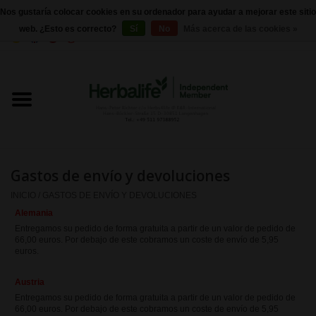
Nos gustaría colocar cookies en su ordenador para ayudar a mejorar este sitio
web. ¿Esto es correcto?
Sí
No
Más acerca de las cookies »
0 Artículos - €0,00
Inicio
Herbalife 24 - Nutrición deportiva
Herbalife - Nutrición Externa
Gastos de envío y devoluciones
Herbalife - productos básicos
INICIO
/
GASTOS DE ENVÍO Y DEVOLUCIONES
Alemania
Control de peso
Entregamos su pedido de forma gratuita a partir de un valor de pedido de
66,00 euros. Por debajo de este cobramos un coste de envío de 5,95
euros.
Herbalife - Suplementos
Austria
nutricionales
Entregamos su pedido de forma gratuita a partir de un valor de pedido de
66,00 euros. Por debajo de este cobramos un coste de envío de 5,95