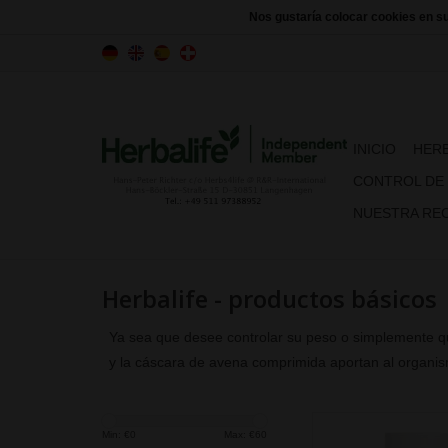
Nos gustaría colocar cookies en s
INICIO
HERB
CONTROL DE
NUESTRA REC
Herbalife - productos básicos
Ya sea que desee controlar su peso o simplemente qu
y la cáscara de avena comprimida aportan al organism
Min: €
0
Max: €
60
Complemento de fi