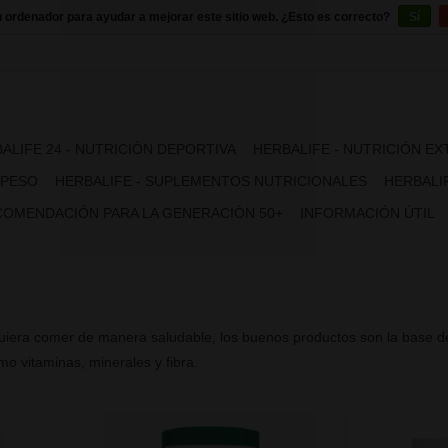
u ordenador para ayudar a mejorar este sitio web. ¿Esto es correcto?
Sí
ALIFE 24 - NUTRICIÓN DEPORTIVA
HERBALIFE - NUTRICIÓN E
 PESO
HERBALIFE - SUPLEMENTOS NUTRICIONALES
HERBALIF
OMENDACIÓN PARA LA GENERACIÓN 50+
INFORMACIÓN ÚTIL
iera comer de manera saludable, los buenos productos son la base de
o vitaminas, minerales y fibra.
Realice el alimento Equilibrado
Descubra el
con una nutrición balanceada ✓
vitaminas y min
bra para