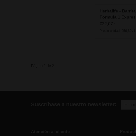
Herbalife - Barrit
Formula 1 Expres
a chocolate negr
€22,07
*
Precio unidad: €56,30 / 
Página 1 de 2
Suscríbase a nuestro newsletter:
Atención al cliente
Produc