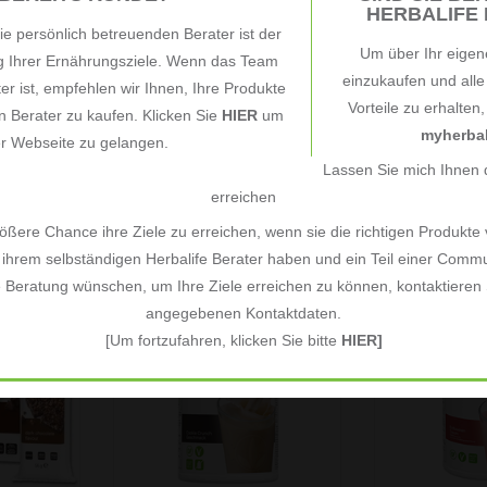
AÑADIR A LA CESTA
AÑADIR A
HERBALIFE B
ESTA
e persönlich betreuenden Berater ist der
Um über Ihr eigen
ng Ihrer Ernährungsziele. Wenn das Team
einzukaufen und all
ter ist, empfehlen wir Ihnen, Ihre Produkte
Vorteile zu erhalten
 Berater zu kaufen. Klicken Sie
HIER
um
 Fórmula
Batido Herbalife Fórmula
Batido Herba
myherbal
er Webseite zu gelangen.
ocolate
1 - sabor a Fresa y Sandía
1 780g - sab
Lassen Sie mich Ihnen d
n,
vainilla
€46,30
€58,33
*
*
erreichen
Kilogramo
Precio unidad: €84,18 / Kilogramo
Precio unidad: €7
ßere Chance ihre Ziele zu erreichen, wenn sie die richtigen Produkte
ihrem selbständigen Herbalife Berater haben und ein Teil einer Commu
una comida
Realice el alimento Equilibrado
Realice el alim
e Beratung wünschen, um Ihre Ziele erreichen zu können, kontaktieren S
bor de las
con una nutrición balanceada ✓
con una nutric
angegebenen Kontaktdaten.
xpress con
con Herbalife ✓ y apoye su salud
con Herbalife ✓
[Um fortzufahren, klicken Sie bitte
HIER]
gro. Esta
✓ Batido Herbalife Fórmula 1 -
✓ Batido Herba
barritas es
sabor a Galleta Crujiente550 g
sabor a Delici
a y contiene
AÑADIR A LA CESTA
AÑADIR A
erales.
ESTA