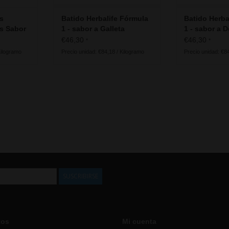
as
Batido Herbalife Fórmula
Batido Herba
s Sabor
1 - sabor a Galleta
1 - sabor a D
o
Crujiente
Fresa
€46,30
€46,30
*
*
Kilogramo
Precio unidad: €84,18 / Kilogramo
Precio unidad: €8
SUSCRIBIRSE
tos
Mi cuenta