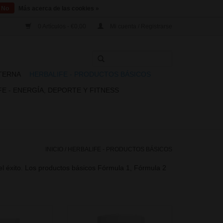
No
Más acerca de las cookies »
0 Artículos - €0,00
Mi cuenta / Registrarse
XTERNA
HERBALIFE - PRODUCTOS BÁSICOS
E - ENERGÍA, DEPORTE Y FITNESS
INICIO
/
HERBALIFE - PRODUCTOS BÁSICOS
l éxito. Los productos básicos Fórmula 1, Fórmula 2
 complejo de
Realice el alimento Equilibrado
erales Fórmula 2
con una nutrición balanceada ✓