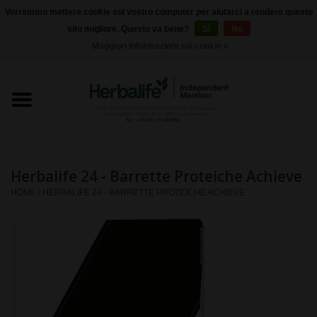
Vorremmo mettere cookie sul vostro computer per aiutarci a rendere questo
sito migliore. Questo va bene?
Sì
No
0 Articoli - €0,00
Maggiori informazioni sui cookie »
Home
Herbalife 24 - Nutrizione sportiva
Herbalife - Nutrizione
Esterna
Herbalife 24 - Barrette Proteiche Achieve
HOME
/
HERBALIFE 24 - BARRETTE PROTEICHE ACHIEVE
Herbalife - Prodotti di base
il controllo del peso
Herbalife - integratori
alimentari