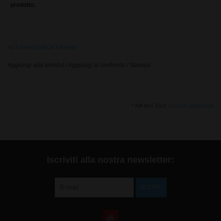
prodotto.
H24
/
Herbalife24
/
Riegel
Aggiungi alla wishlist
/
Aggiungi al confronto
/
Stampa
* IVA Incl. Escl.
Costi di spedizione
Iscriviti alla nostra newsletter:
ISCRIVITI