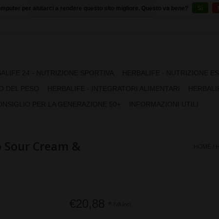
puter per aiutarci a rendere questo sito migliore. Questo va bene?
Sì
ALIFE 24 - NUTRIZIONE SPORTIVA
HERBALIFE - NUTRIZIONE E
O DEL PESO
HERBALIFE - INTEGRATORI ALIMENTARI
HERBALI
ONSIGLIO PER LA GENERAZIONE 50+
INFORMAZIONI UTILI
to Sour Cream &
HOME
/
€20,88
*
IVA Incl.