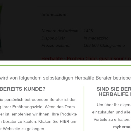
Informazioni
Numero dell'articolo::
142K
Disponibilità:
In magazzino
Prezzo unitario:
€69,60 / Chilogrammo
Herbalife - Protein Chips gusto Sour C
Avere uno stile di vita sano e attivo no
e dire addio agli spuntini. Cambia il mod
ird von folgendem selbständigen Herbalife Berater betrieb
delicatamente piccante e le note affum
 BEREITS KUNDE?
SIND SIE BER
HERBALIFE B
Sour Cream & Onion. Le Protein Chips ha
e persönlich betreuenden Berater ist der
patatine fritte confezionate perché n
Um über Ihr eigen
ng Ihrer Ernährungsziele. Wenn das Team
einzukaufen und all
darti uno spuntino salato e croccante.
ter ist, empfehlen wir Ihnen, Ihre Produkte
Vorteile zu erhalten
Sour Cream & Onion contiene 11 g di pr
 Berater zu kaufen. Klicken Sie
HIER
um
myherbal
er Webseite zu gelangen.