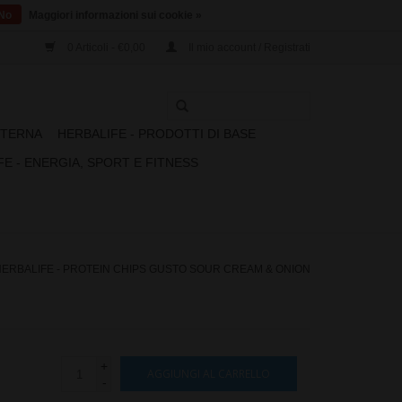
No
Maggiori informazioni sui cookie »
0 Articoli - €0,00
Il mio account / Registrati
STERNA
HERBALIFE - PRODOTTI DI BASE
FE - ENERGIA, SPORT E FITNESS
HERBALIFE - PROTEIN CHIPS GUSTO SOUR CREAM & ONION
+
AGGIUNGI AL CARRELLO
-