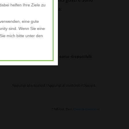
 disponibili in due stuzzicanti gusti e sono
abei helfen Ihre Ziele zu
 nutrizionali ovunque tu sia.
 verwenden, eine gute
nity sind. Wenn Sie eine
ie mich bitte unter den
to europeo (UE) n. 1169/2011 sono disponibili
prodotto.
Aggiungi alla wishlist
/
Aggiungi al confronto
/
Stampa
* IVA Incl. Escl.
Costi di spedizione