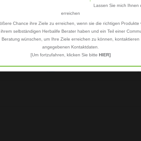
per i vegetariani. Le Protein Chips sono
Lassen Sie mich Ihnen d
senza glutine. Raggiungi i tuoi obiettivi
erreichen
ßere Chance ihre Ziele zu erreichen, wenn sie die richtigen Produkte
ihrem selbständigen Herbalife Berater haben und ein Teil einer Commu
e Beratung wünschen, um Ihre Ziele erreichen zu können, kontaktieren S
angegebenen Kontaktdaten.
[Um fortzufahren, klicken Sie bitte
HIER]
Le informazioni secondo il nuovo regolamen
QUI
sotto forma di un link all'etichetta del 