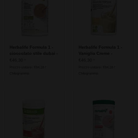
Herbalife - Energia, sport e
fitness
Il nostro consiglio per la
generazione 50+
Herbalife Formula 1 -
Herbalife Formula 1 -
cioccolato stile dubai -
Vaniglia Creme -
Ingredienti vegani
Ingredienti vegani
€46,30
€46,30
Informazioni utili
*
*
Prezzo unitario: €84,18 /
Prezzo unitario: €84,18 /
Chilogrammo
Chilogrammo