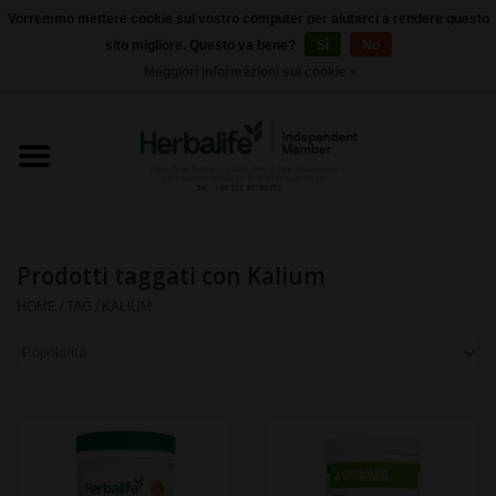
Vorremmo mettere cookie sul vostro computer per aiutarci a rendere questo
sito migliore. Questo va bene?
Sì
No
0 Articoli - €0,00
Maggiori informazioni sui cookie »
Home
Herbalife 24 - Nutrizione sportiva
Herbalife - Nutrizione
Esterna
Prodotti taggati con Kalium
HOME
/
TAG
/
KALIUM
Herbalife - Prodotti di base
il controllo del peso
Herbalife - integratori
alimentari