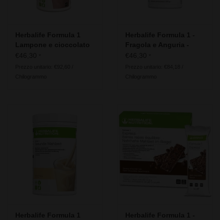
Herbalife Formula 1
Herbalife Formula 1 -
Lampone e cioccolato
Fragola e Anguria -
bianco – Free From -
Ingredienti vegani
€46,30
€46,30
*
*
Senza lattosio glutine
Prezzo unitario: €92,60 /
Prezzo unitario: €84,18 /
soia
Chilogrammo
Chilogrammo
Herbalife Formula 1
Herbalife Formula 1 -