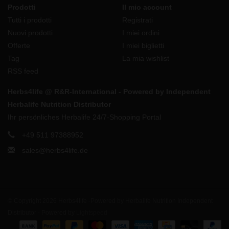
Prodotti
Il mio account
Tutti i prodotti
Registrati
Nuovi prodotti
I miei ordini
Offerte
I miei biglietti
Tag
La mia wishlist
RSS feed
Herbs4life @ R&R-International - Powered by Independent
Herbalife Nutrition Distributor
Ihr persönliches Herbalife 24/7-Shopping Portal
+49 511 97388952
sales@herbs4life.de
© Copyright 2026 Herbs4life -Powered by Herbalife Nutrition Independent
Distributor - Powered by
Lightspeed