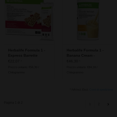
Herbalife Formula 1 -
Herbalife Formula 1 -
Express Barrette
Banana Cream -
sostitutive del Mirtillo
Ingredienti vegani
€22,07
€46,30
*
*
rosso e cioccolato
Prezzo unitario: €56,30 /
Prezzo unitario: €84,18 /
bianco
Chilogrammo
Chilogrammo
* IVA Incl. Escl.
Costi di spedizione
Pagina 1 di 2
1
2