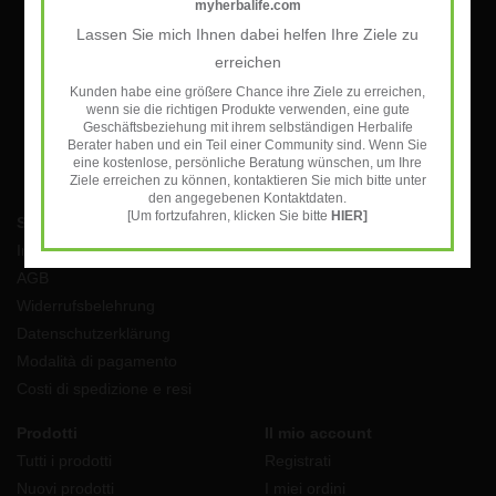
myherbalife.com
Lassen Sie mich Ihnen dabei helfen Ihre Ziele zu
ISCRIVITI
erreichen
Kunden habe eine größere Chance ihre Ziele zu erreichen,
wenn sie die richtigen Produkte verwenden, eine gute
Geschäftsbeziehung mit ihrem selbständigen Herbalife
Berater haben und ein Teil einer Community sind. Wenn Sie
eine kostenlose, persönliche Beratung wünschen, um Ihre
Ziele erreichen zu können, kontaktieren Sie mich bitte unter
den angegebenen Kontaktdaten.
[Um fortzufahren, klicken Sie bitte
HIER]
Servizio di assistenza
Impressum
AGB
Widerrufsbelehrung
Datenschutzerklärung
Modalità di pagamento
Costi di spedizione e resi
Prodotti
Il mio account
Tutti i prodotti
Registrati
Nuovi prodotti
I miei ordini