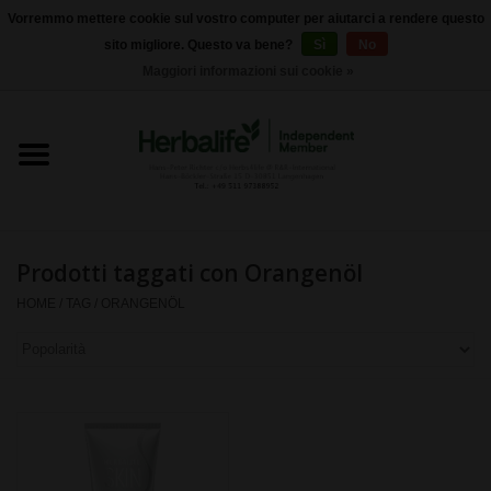
Vorremmo mettere cookie sul vostro computer per aiutarci a rendere questo
sito migliore. Questo va bene?
Sì
No
0 Articoli - €0,00
Maggiori informazioni sui cookie »
Home
Herbalife 24 - Nutrizione sportiva
Herbalife - Nutrizione
Esterna
Prodotti taggati con Orangenöl
HOME
/
TAG
/
ORANGENÖL
Herbalife - Prodotti di base
il controllo del peso
Herbalife - integratori
alimentari