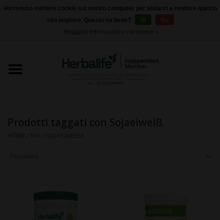
Vorremmo mettere cookie sul vostro computer per aiutarci a rendere questo
sito migliore. Questo va bene?
Sì
No
0 Articoli - €0,00
Maggiori informazioni sui cookie »
Home
Herbalife 24 - Nutrizione sportiva
Herbalife - Nutrizione
Esterna
Prodotti taggati con Sojaeiweiß
HOME
/
TAG
/
SOJAEIWEISS
Herbalife - Prodotti di base
il controllo del peso
Herbalife - integratori
alimentari