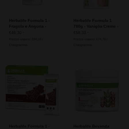
Herbalife Formula 1 -
Herbalife Formula 1
Fragola e Anguria -
780g - Vaniglia Creme -
Ingredienti vegani
Ingredienti vegani
€46,30
€58,33
*
*
Prezzo unitario: €84,18 /
Prezzo unitario: €74,78 /
Chilogrammo
Chilogrammo
Herbalife Formula 1 -
Herbalife Bevanda