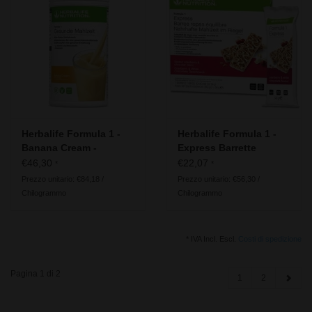
Herbalife Formula 1 -
Herbalife Formula 1 -
Banana Cream -
Express Barrette
Ingredienti vegani
sostitutive del Mirtillo
€46,30
€22,07
*
*
rosso e cioccolato
Prezzo unitario: €84,18 /
Prezzo unitario: €56,30 /
bianco
Chilogrammo
Chilogrammo
* IVA Incl. Escl.
Costi di spedizione
Pagina 1 di 2
1
2