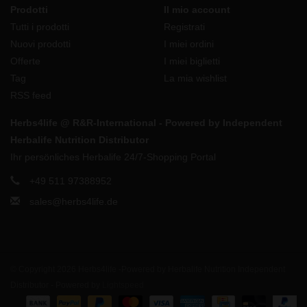
Prodotti
Il mio account
Tutti i prodotti
Registrati
Nuovi prodotti
I miei ordini
Offerte
I miei biglietti
Tag
La mia wishlist
RSS feed
Herbs4life @ R&R-International - Powered by Independent
Herbalife Nutrition Distributor
Ihr persönliches Herbalife 24/7-Shopping Portal
+49 511 97388952
sales@herbs4life.de
© Copyright 2026 Herbs4life -Powered by Herbalife Nutrition Independent
Distributor - Powered by
Lightspeed