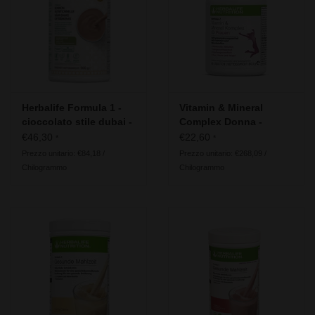
Herbalife - Energia, sport e
fitness
Il nostro consiglio per la
generazione 50+
Herbalife Formula 1 -
Vitamin & Mineral
cioccolato stile dubai -
Complex Donna -
Ingredienti vegani
Herbalife Formula 2
€46,30
€22,60
Informazioni utili
*
*
Prezzo unitario: €84,18 /
Prezzo unitario: €268,09 /
Chilogrammo
Chilogrammo