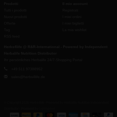
Prodotti
Il mio account
Tutti i prodotti
Registrati
Nuovi prodotti
I miei ordini
Offerte
I miei biglietti
Tag
La mia wishlist
RSS feed
Herbs4life @ R&R-International - Powered by Independent
Herbalife Nutrition Distributor
Ihr persönliches Herbalife 24/7-Shopping Portal
+49 511 97388952
sales@herbs4life.de
© Copyright 2026 Herbs4life -Powered by Herbalife Nutrition Independent
Distributor - Powered by
Lightspeed