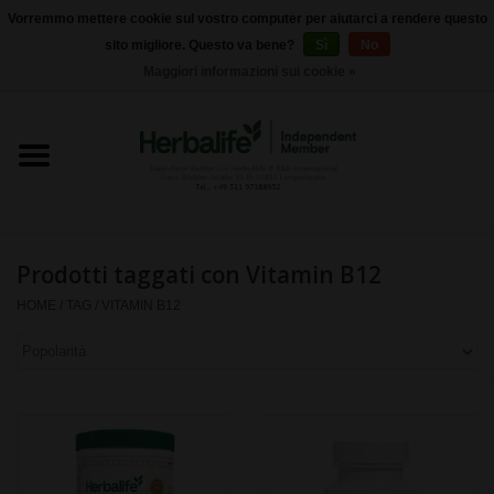
Vorremmo mettere cookie sul vostro computer per aiutarci a rendere questo
sito migliore. Questo va bene?
Sì
No
0 Articoli - €0,00
Maggiori informazioni sui cookie »
Home
Herbalife 24 - Nutrizione sportiva
Herbalife - Nutrizione
Esterna
Prodotti taggati con Vitamin B12
HOME
/
TAG
/
VITAMIN B12
Herbalife - Prodotti di base
il controllo del peso
Herbalife - integratori
alimentari