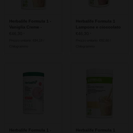
Herbalife Formula 1 -
Herbalife Formula 1
Vaniglia Creme -
Lampone e cioccolato
Ingredienti vegani
bianco – Free From -
€46,30
€46,30
*
*
Senza lattosio glutine
Prezzo unitario: €84,18 /
Prezzo unitario: €92,60 /
soia
Chilogrammo
Chilogrammo
Herbalife Formula 1 -
Herbalife Formula 1