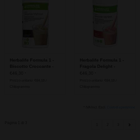
Herbalife Formula 1 -
Herbalife Formula 1 -
Biscotto Croccante -
Fragola Delight -
Ingredienti vegani
Ingredienti vegani
€46,30
€46,30
*
*
Prezzo unitario: €84,18 /
Prezzo unitario: €84,18 /
Chilogrammo
Chilogrammo
* IVA Incl. Escl.
Costi di spedizione
Pagina 1 di 3
1
2
3