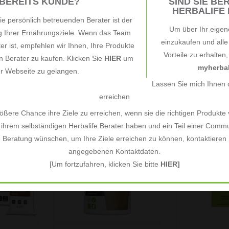
 BEREITS KUNDE?
SIND SIE BER
di vi
di
HERBALIFE B
RRELLO
AGGIUNGI AL CARRELLO
AGGIUNGI 
e persönlich betreuenden Berater ist der
Um über Ihr eigen
ng Ihrer Ernährungsziele. Wenn das Team
 1 -
Herbalife Formula 1 780g
Vitamin & Mi
einzukaufen und all
ter ist, empfehlen wir Ihnen, Ihre Produkte
 -
- Vaniglia Creme -
Complex Uom
Vorteile zu erhalten
 Berater zu kaufen. Klicken Sie
HIER
um
i
Ingredienti vegani
Formula 2
€58,33
€22,60
*
*
myherbal
er Webseite zu gelangen.
Prezzo unitario: €74,78 /
Prezzo unitario: €
Lassen Sie mich Ihnen d
Chilogrammo
Chilogrammo
erreichen
ßere Chance ihre Ziele zu erreichen, wenn sie die richtigen Produkte
on il gusto
La nuova generazione di sostituti
Quando ti sen
ihrem selbständigen Herbalife Berater haben und ein Teil einer Commu
Barrette
del pasto Formula 1 per il controllo
rifornimento c
 Formula 1
del peso*. Ricco di proteine che
bevanda energet
e Beratung wünschen, um Ihre Ziele erreichen zu können, kontaktieren S
 Chocolate.
contribuiscono al mantenimento e
ipocalorica e fri
angegebenen Kontaktdaten.
ionalmente
alla crescita della massa
ti aiuta a ri
[Um fortzufahren, klicken Sie bitte
HIER]
ontenuto di
muscolare, Formula 1 Nuova
conce
ontiene 25
Generazione ha anche un
AGGIUNGI 
rali.
contenuto perfettamente bilanciato
di vi
RRELLO
AGGIUNGI AL CARRELLO