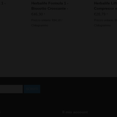
 1 -
Herbalife Formula 1 -
Herbalife Lift
Biscotto Croccante -
Compresse e
asto Dark
Ingredienti vegani
per Energy D
€46,30
€28,79
*
*
Prezzo unitario: €84,18 /
Prezzo unitario: €
Chilogrammo
Chilogrammo
ISCRIVITI
i
Il mio account