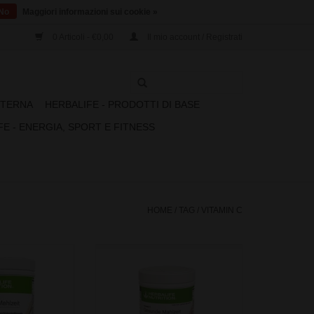
No
Maggiori informazioni sui cookie »
0 Articoli - €0,00
Il mio account / Registrati
STERNA
HERBALIFE - PRODOTTI DI BASE
FE - ENERGIA, SPORT E FITNESS
HOME
/
TAG
/
VITAMIN C
ione di sostituti
La nuova generazione di sostituti
 1 per il controllo
del pasto Formula 1 per il controllo
o di proteine che
del peso. Ricco di proteine che
al mantenimento e
contribuiscono al mantenimento e
a della massa
alla crescita della massa