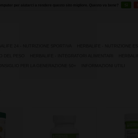
puter per aiutarci a rendere questo sito migliore. Questo va bene?
Sì
ALIFE 24 - NUTRIZIONE SPORTIVA
HERBALIFE - NUTRIZIONE E
O DEL PESO
HERBALIFE - INTEGRATORI ALIMENTARI
HERBALI
ONSIGLIO PER LA GENERAZIONE 50+
INFORMAZIONI UTILI
C
i sostituti
Scopri Formula 2 Vitamin &
La nuova generaz
 il controllo
Mineral Complex for Women, un
del pasto Formula
roteine che
modo semplice per assorbire 24
del peso*. Ricc
tenimento e
nutrienti essenziali di cui il corpo
contribuiscono 
a massa
ha bisogno. Il prodotto contiene la
alla crescit