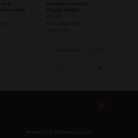
off ® -
Herbalife Formula 1 -
ffervescenti
Fragola Delight -
rink
Ingredienti vegani
€46,30
*
639,78 /
Prezzo unitario: €84,18 /
Chilogrammo
* IVA Incl. Escl.
Costi di spedizione
1
2
3
4
Herbs4life @ R&R-International -