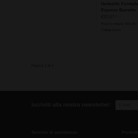
Herbalife Formula
Express Barrette
sostitutive del p
€22,07
*
Chocolate
Prezzo unitario: €56,30 /
Chilogrammo
Pagina 1 di 4
Iscriviti alla nostra newsletter:
Servizio di assistenza
Prodott