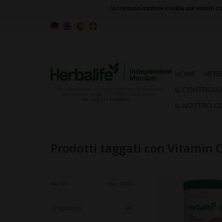
Vorremmo mettere cookie sul vostro com
HOME
HERB
IL CONTROLL
IL NOSTRO C
Prodotti taggati con Vitamin 
La nuova generazione d
Min: €
0
Max: €
300
del pasto Formula 1 per
del peso*. Ricco di p
contribuiscono al man
alla crescita dell