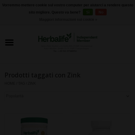
Vorremmo mettere cookie sul vostro computer per aiutarci a rendere questo
sito migliore. Questo va bene?
Sì
No
0 Articoli - €0,00
Maggiori informazioni sui cookie »
Home
Herbalife 24 - Nutrizione sportiva
Herbalife - Nutrizione
Esterna
Prodotti taggati con Zink
HOME
/
TAG
/
ZINK
Herbalife - Prodotti di base
il controllo del peso
Herbalife - integratori
alimentari