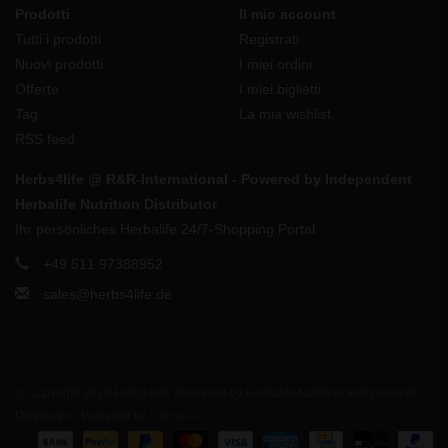
Prodotti
Il mio account
Tutti i prodotti
Registrati
Nuovi prodotti
I miei ordini
Offerte
I miei biglietti
Tag
La mia wishlist
RSS feed
Herbs4life @ R&R-International - Powered by Independent
Herbalife Nutrition Distributor
Ihr persönliches Herbalife 24/7-Shopping Portal
+49 511 97388952
sales@herbs4life.de
© Copyright 2026 Herbs4life -Powered by Herbalife Nutrition Independent
Distributor - Powered by
Lightspeed