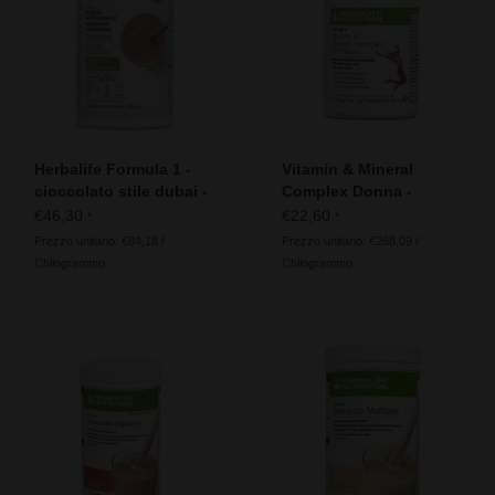
Herbalife - Energia, sport e
fitness
Il nostro consiglio per la
generazione 50+
Herbalife Formula 1 -
Vitamin & Mineral
cioccolato stile dubai -
Complex Donna -
Ingredienti vegani
Herbalife Formula 2
€46,30
€22,60
Informazioni utili
*
*
Prezzo unitario: €84,18 /
Prezzo unitario: €268,09 /
Chilogrammo
Chilogrammo