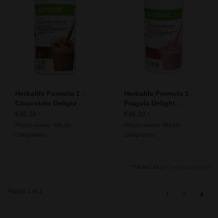
Herbalife Formula 1 -
Herbalife Formula 1 -
Cioccolato Delight -
Fragola Delight -
Ingredienti vegani
Ingredienti vegani
€46,30
€46,30
*
*
Prezzo unitario: €84,18 /
Prezzo unitario: €84,18 /
Chilogrammo
Chilogrammo
* IVA Incl. Escl.
Costi di spedizione
Pagina 1 di 2
1
2