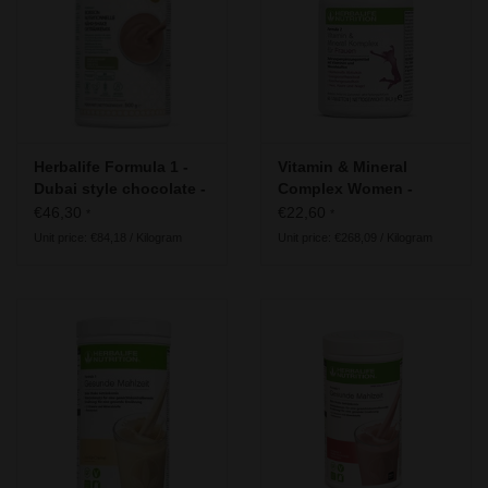
Herbalife - Energy, Sport &
Fitness
Our recommendation for the 50
plus generation
Herbalife Formula 1 -
Vitamin & Mineral
Useful information
Dubai style chocolate -
Complex Women -
vegan ingredients
Herbalife Formula 2
€46,30
€22,60
*
*
Unit price: €84,18 / Kilogram
Unit price: €268,09 / Kilogram