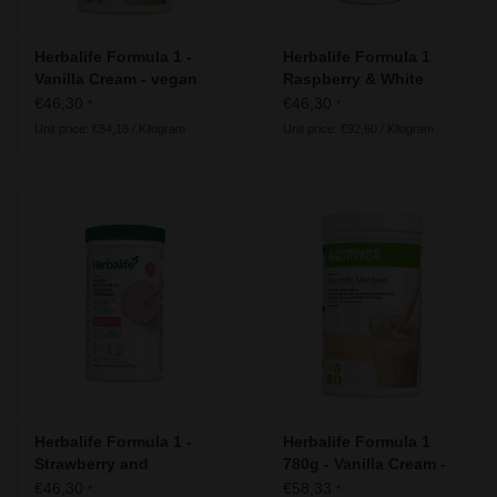
Herbalife Formula 1 -
Herbalife Formula 1
Vanilla Cream - vegan
Raspberry & White
ingredients
Chocolate – Free From
€46,30
€46,30
*
*
– with pea protein
Unit price: €84,18 / Kilogram
Unit price: €92,60 / Kilogram
Herbalife Formula 1 -
Herbalife Formula 1
Strawberry and
780g - Vanilla Cream -
Watermelon - vegan
vegan ingredients
€46,30
€58,33
*
*