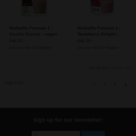
Herbalife Formula 1 -
Herbalife Formula 1 -
Cookie Crunch - vegan
Strawberry Delight -
ingredients
vegan ingredients
€46,30
€46,30
*
*
Unit price: €84,18 / Kilogram
Unit price: €84,18 / Kilogram
* Incl. tax Excl.
Shipping costs
Page 1 of 3
1
2
3
Sign up for our newsletter: