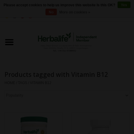
Please accept cookies to help us improve this website Is this OK?
Yes
No
More on cookies »
0 Items - €0,00
Home
Herbalife 24 - Sports Nutrition
Herbalife - Outer Nutrition
Products tagged with Vitamin B12
Herbalife - Basic products
HOME
/
TAGS
/
VITAMIN B12
Weight control
Herbalife - Dietary
supplements