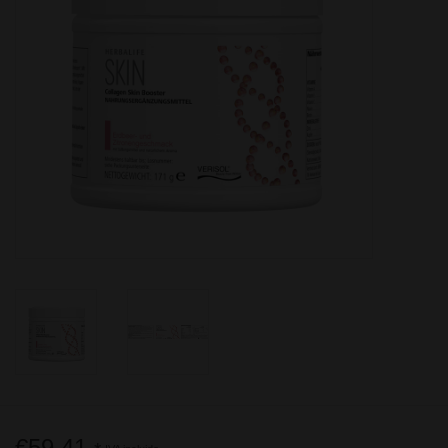
Herbalife - Energía, Deporte y
Fitness
Nuestra recomendación para la
generación 50+
Información útil
€59,41