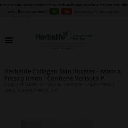
Nos gustaría colocar cookies en su ordenador para ayudar a mejorar este sitio
web. ¿Esto es correcto?
Sí
No
Más acerca de las cookies »
0 Artículos - €0,00
Inicio
Herbalife 24 - Nutrición deportiva
Herbalife - Nutrición Externa
Herbalife Collagen Skin Booster - sabor a
Herbalife - productos básicos
Fresa y limón - Contiene Verisol® P
INICIO
/
HERBALIFE COLLAGEN SKIN BOOSTER - SABOR A FRESA Y
LIMÓN - CONTIENE VERISOL® P
Control de peso
Herbalife - Suplementos
nutricionales