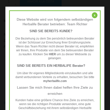
AÑADIR A LA CESTA
-
x
Diese Website wird von folgendem selbständigen
Información
Opiniones
(1)
Herbalife Berater betrieben: Team Richter
SIND SIE BEREITS KUNDE?
Número de artículo::
3114
Die Beziehung zu dem Sie persönlich betreuenden Berater
Disponibilidad:
Disponible
ist der Schlüssel zur Erreichung Ihrer Ernährungsziele.
Wenn das Team Richter nicht dieser Berater ist, empfehlen
Precio unidad:
€171,17 / Kilogramo
wir Ihnen, Ihre Produkte von dem Sie betreuenden Berater
zu kaufen. Klicken Sie
HIER
um zu dieser Webseite zu
Complemento de fibra para ayudarte a alcanzar la ingesta diaria de fibra
gelangen.
recomendada de
25 g al día.2
SIND SIE BEREITS EIN HERBALIFE Berater?
Um über Ihr eigenes Mitgliedskonto einzukaufen und alle
• Contiene fibra de avena y perejil
damit verbundenen Vorteile zu erhalten, besuchen Sie bitte
• Apto para veganos y proporciona 3 g de fibra por ración diaria
myherbalife.com
recomendada
Lassen Sie mich Ihnen dabei helfen Ihre Ziele zu
erreichen
Kunden habe eine größere Chance ihre Ziele zu erreichen,
Ballaststoffe
/
Fibra
/
Fibre
/
Multifibre
/
Petersilie
wenn sie die richtigen Produkte verwenden, eine gute
Geschäftsbeziehung mit ihrem selbständigen Herbalife