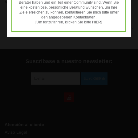
Añadir a la lista de deseos
/
Añadir a comparar
/
Imprimir
Berater haben und ein Teil einer Community sind. Wenn Sie
eine kostenlose, persönliche Beratung wünschen, um Ihre
Ziele erreichen zu können, kontaktieren Sie mich bitte unter
den angegebenen Kontaktdaten.
[Um fortzufahren, klicken Sie bitte
HIER]
* IVA incluido Excl.
Gastos de envío
Suscríbase a nuestro newsletter:
SUSCRIBIRSE
Atención al cliente
Aviso Legal