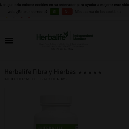
Nos gustaría colocar cookies en su ordenador para ayudar a mejorar este sitio
web. ¿Esto es correcto?
Sí
No
Más acerca de las cookies »
0 Artículos - €0,00
Inicio
Herbalife 24 - Nutrición deportiva
Herbalife - Nutrición Externa
Herbalife Fibra y Hierbas
Herbalife - productos básicos
INICIO
/
HERBALIFE FIBRA Y HIERBAS
Control de peso
Herbalife - Suplementos
nutricionales