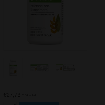
Herbalife - Energía, Deporte y
Fitness
Nuestra recomendación para la
generación 50+
Información útil
€27,73
*
IVA incluido
+