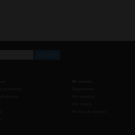
SUSCRIBIRSE
tos
Mi cuenta
s productos
Registrarse
productos
Mis pedidos
Mis tickets
s
Mi lista de deseos
d