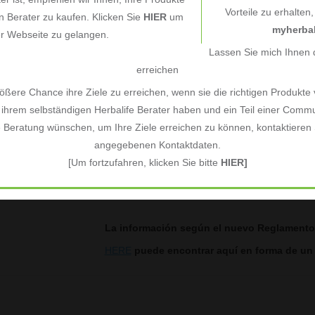
colorantes ni conservantes, y solo conti
Vorteile zu erhalten
 Berater zu kaufen. Klicken Sie
HIER
um
hielo y disfruta!
myherbal
er Webseite zu gelangen.
Herbalife High Protein Iced Coffee Latt
Lassen Sie mich Ihnen d
más información
erreichen
ßere Chance ihre Ziele zu erreichen, wenn sie die richtigen Produkte
ihrem selbständigen Herbalife Berater haben und ein Teil einer Commu
e Beratung wünschen, um Ihre Ziele erreichen zu können, kontaktieren S
angegebenen Kontaktdaten.
[Um fortzufahren, klicken Sie bitte
HIER]
La información según el nuevo Reglamento 
HERE
puede encontrar aquí en forma de un e