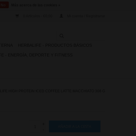
No
Más acerca de las cookies »
0 Artículos - €0,00
Mi cuenta / Registrarse
XTERNA
HERBALIFE - PRODUCTOS BÁSICOS
E - ENERGÍA, DEPORTE Y FITNESS
IFE HIGH PROTEIN ICED COFFEE LATTE MACCHIATO 308 G
+
AÑADIR A LA CESTA
-