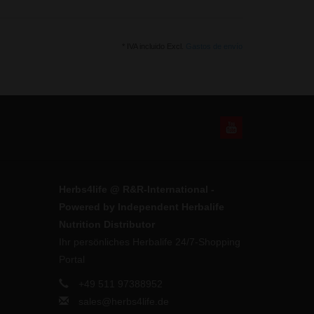
* IVA incluido Excl.
Gastos de envío
Herbs4life @ R&R-International -
Powered by Independent Herbalife
Nutrition Distributor
Ihr persönliches Herbalife 24/7-Shopping
Portal
+49 511 97388952
sales@herbs4life.de