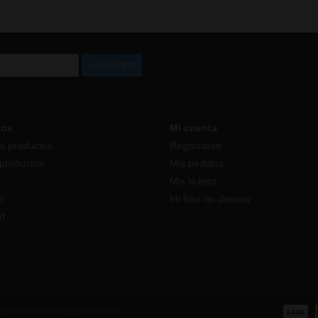
SUSCRIBIRSE
tos
Mi cuenta
s productos
Registrarse
productos
Mis pedidos
Mis tickets
s
Mi lista de deseos
d
ributor - Powered by
Lightspeed