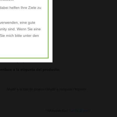
abei helfen Ihre Ziele zu
 verwenden, eine gute
nity sind. Wenn Sie eine
ie mich bitte unter den
de la UE (UE) nº 1169/2011 se
nlace a la etiqueta del producto.
Añadir a la lista de deseos
/
Añadir a comparar
/
Imprimir
* IVA incluido Excl.
Gastos de envío