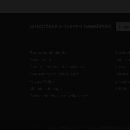
Suscríbase a nuestro newsletter:
Atención al cliente
Produc
Aviso Legal
Todos lo
General terms and conditions
Nuevos 
Instructions on cancellation
Ofertas
Privacy Policy
Etiqueta
Métodos de pago
RSS fee
Gastos de envío y devoluciones
© Copyright 2026 Herbs4life.eu - Powered by Independent Dist