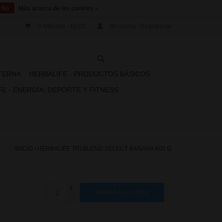
No
Más acerca de las cookies »
0 Artículos - €0,00
Mi cuenta / Registrarse
XTERNA
HERBALIFE - PRODUCTOS BÁSICOS
E - ENERGÍA, DEPORTE Y FITNESS
INICIO
/
HERBALIFE TRI BLEND SELECT BANANA 600 G
+
AÑADIR A LA CESTA
-