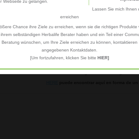
er Webseite zu gelangen.
Lassen Sie mich Ihnen d
erreichen
ßere Chance ihre Ziele zu erreichen, wenn sie die richtigen Produkte
ihrem selbständigen Herbalife Berater haben und ein Teil einer Commu
e Beratung wünschen, um Ihre Ziele erreichen zu können, kontaktieren S
angegebenen Kontaktdaten.
[Um fortzufahren, klicken Sie bitte
HIER]
La información según el nuevo Reglamento 
HERE
puede encontrar aquí en forma de un e