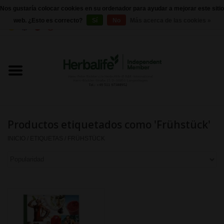
Nos gustaría colocar cookies en su ordenador para ayudar a mejorar este sitio
web. ¿Esto es correcto?
Sí
No
Más acerca de las cookies »
0 Artículos - €0,00
Inicio
Herbalife 24 - Nutrición deportiva
Herbalife - Nutrición Externa
Productos etiquetados como 'Frühstück'
Herbalife - productos básicos
INICIO
/
ETIQUETAS
/
FRÜHSTÜCK
Control de peso
Herbalife - Suplementos
nutricionales