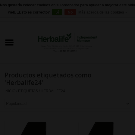
Nos gustaría colocar cookies en su ordenador para ayudar a mejorar este sitio
web. ¿Esto es correcto?
Sí
No
Más acerca de las cookies »
0 Artículos - €0,00
Inicio
Herbalife 24 - Nutrición deportiva
Herbalife - Nutrición Externa
Productos etiquetados como
Herbalife - productos básicos
'Herbalife24'
INICIO
/
ETIQUETAS
/
HERBALIFE24
Control de peso
Herbalife - Suplementos
nutricionales