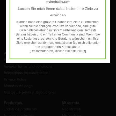
Suscríbase a nuestro newsletter:
myherbalife.com
Lassen Sie mich Ihnen dabei helfen Ihre Ziele zu
SUSCRIBIRSE
erreichen
Kunden habe eine größere Chance ihre Ziele zu erreichen,
wenn sie die richtigen Produkte verwenden, eine gute
Geschäftsbeziehung mit ihrem selbständigen Herbalife
Berater haben und ein Teil einer Community sind. Wenn Sie
eine kostenlose, persönliche Beratung wünschen, um Ihre
Ziele erreichen zu können, kontaktieren Sie mich bitte unter
den angegebenen Kontaktdaten.
[Um fortzufahren, klicken Sie bitte
HIER]
Atención al cliente
Aviso Legal
General terms and conditions
Instructions on cancellation
Privacy Policy
Métodos de pago
Gastos de envío y devoluciones
Productos
Mi cuenta
Todos los productos
Registrarse
Nuevos productos
Mis pedidos