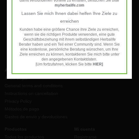
damit verbundenen Vorteile zu erhalten, besuchen Sie bitte
myherbalife.com
Suscríbase a nuestro newsletter:
Lassen Sie mich Ihnen dabei helfen Ihre Ziele zu
erreichen
SUSCRIBIRSE
Kunden habe eine größere Chance ihre Ziele zu erreichen,
wenn sie die richtigen Produkte verwenden, eine gute
Geschäftsbeziehung mit ihrem selbständigen Herbalife
Berater haben und ein Teil einer Community sind. Wenn Sie
eine kostenlose, persönliche Beratung wünschen, um Ihre
Ziele erreichen zu können, kontaktieren Sie mich bitte unter
den angegebenen Kontaktdaten.
[Um fortzufahren, klicken Sie bitte
HIER]
Atención al cliente
Aviso Legal
General terms and conditions
Instructions on cancellation
Privacy Policy
Métodos de pago
Gastos de envío y devoluciones
Productos
Mi cuenta
Todos los productos
Registrarse