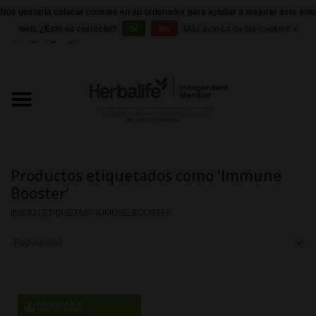
Nos gustaría colocar cookies en su ordenador para ayudar a mejorar este sitio
web. ¿Esto es correcto?
Sí
No
Más acerca de las cookies »
0 Artículos - €0,00
Inicio
Herbalife 24 - Nutrición deportiva
Herbalife - Nutrición Externa
Productos etiquetados como 'Immune
Herbalife - productos básicos
Booster'
INICIO
/
ETIQUETAS
/
IMMUNE BOOSTER
Control de peso
Herbalife - Suplementos
nutricionales