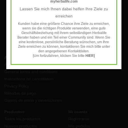
myherbalife.com
Lassen Sie mich Ihnen dabei helfen Ihre Ziele zu
SUSCRIBIRSE
erreichen
Kunden habe eine größere Chance ihre Ziele zu erreichen,
wenn sie die richtigen Produkte verwenden, eine gute
Geschäftsbeziehung mit ihrem selbständigen Herbalife
Berater haben und ein Teil einer Community sind. Wenn Sie
eine kostenlose, persönliche Beratung wünschen, um Ihre
Ziele erreichen zu können, kontaktieren Sie mich bitte unter
den angegebenen Kontaktdaten.
[Um fortzufahren, klicken Sie bitte
HIER]
Atención al cliente
Aviso Legal
General terms and conditions
Instructions on cancellation
Privacy Policy
Métodos de pago
Gastos de envío y devoluciones
Productos
Mi cuenta
Todos los productos
Registrarse
Nuevos productos
Mis pedidos