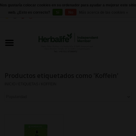
Nos gustaría colocar cookies en su ordenador para ayudar a mejorar este sitio
web. ¿Esto es correcto?
Sí
No
Más acerca de las cookies »
0 Artículos - €0,00
Inicio
Herbalife 24 - Nutrición deportiva
Herbalife - Nutrición Externa
Productos etiquetados como 'Koffein'
Herbalife - productos básicos
INICIO
/
ETIQUETAS
/
KOFFEIN
Control de peso
Herbalife - Suplementos
nutricionales