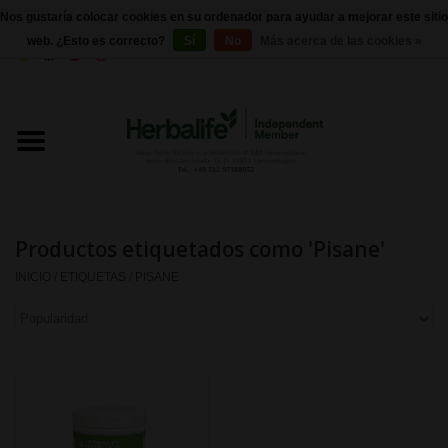
Nos gustaría colocar cookies en su ordenador para ayudar a mejorar este sitio
web. ¿Esto es correcto?
Sí
No
Más acerca de las cookies »
0 Artículos - €0,00
Inicio
Herbalife 24 - Nutrición deportiva
Herbalife - Nutrición Externa
Productos etiquetados como 'Pisane'
Herbalife - productos básicos
INICIO
/
ETIQUETAS
/
PISANE
Control de peso
Herbalife - Suplementos
nutricionales