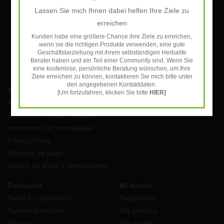
Lassen Sie mich Ihnen dabei helfen Ihre Ziele zu
SUSCRIBIRSE
erreichen
Kunden habe eine größere Chance ihre Ziele zu erreichen,
wenn sie die richtigen Produkte verwenden, eine gute
Geschäftsbeziehung mit ihrem selbständigen Herbalife
Berater haben und ein Teil einer Community sind. Wenn Sie
eine kostenlose, persönliche Beratung wünschen, um Ihre
Ziele erreichen zu können, kontaktieren Sie mich bitte unter
den angegebenen Kontaktdaten.
Atención al cliente
[Um fortzufahren, klicken Sie bitte
HIER]
Aviso Legal
General terms and conditions
Instructions on cancellation
Privacy Policy
Métodos de pago
Gastos de envío y devoluciones
Productos
Mi cuenta
Todos los productos
Registrarse
Nuevos productos
Mis pedidos
Ofertas
Mis tickets